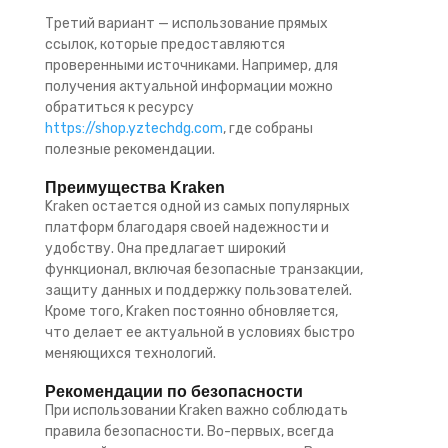
Третий вариант — использование прямых
ссылок, которые предоставляются
проверенными источниками. Например, для
получения актуальной информации можно
обратиться к ресурсу
https://shop.yztechdg.com
, где собраны
полезные рекомендации.
Преимущества Kraken
Kraken остается одной из самых популярных
платформ благодаря своей надежности и
удобству. Она предлагает широкий
функционал, включая безопасные транзакции,
защиту данных и поддержку пользователей.
Кроме того, Kraken постоянно обновляется,
что делает ее актуальной в условиях быстро
меняющихся технологий.
Рекомендации по безопасности
При использовании Kraken важно соблюдать
правила безопасности. Во-первых, всегда