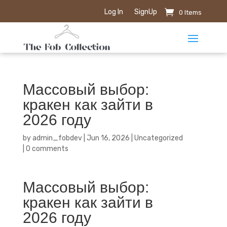
Log In
SignUp
0 Items
Массовый выбор:
кракен как зайти в
2026 году
by
admin_fobdev
|
Jun 16, 2026
|
Uncategorized
|
0 comments
Массовый выбор:
кракен как зайти в
2026 году