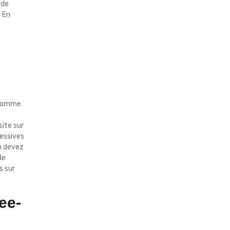
 de
e En
a comme
site sur
ressives
on devez
de
s sur
ee-