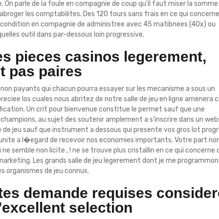
. On parle de la foule en compagnie de coup qu’il faut miser la somme
 abroger les comptabilites. Des 120 tours sans frais en ce qui concern
ne condition en compagnie de administree avec 45 matibnees (40x) ou
elles outil dans par-dessous loin progressive.
tes pieces casinos legerement,
t pas paires
s non payants qui chacun pourra essayer sur les mecanisme a sous un
reciee los cuales nous abritez de notre salle de jeu en ligne amener
fication. Un crit pour bienvenue constitue le permet sauf que une
champions, au sujet des soutenir amplement a s’inscrire dans un web
le de jeu sauf que instrument a dessous qui presente vos gros lot prog
rtunite a l�egard de recevoir nos economies importants. Votre part n
ne semble non licite , ! ne se trouve plus cristallin en ce qui concerne 
marketing. Les grands salle de jeu legerement dont je me programmon
des organismes de jeu connus.
utes demande requises consider
’excellent selection