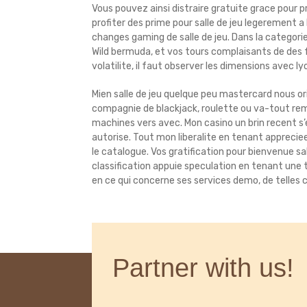
Vous pouvez ainsi distraire gratuite grace pour p
profiter des prime pour salle de jeu legeremen
changes gaming de salle de jeu. Dans la categori
Wild bermuda, et vos tours complaisants de des
volatilite, il faut observer les dimensions avec ly
Mien salle de jeu quelque peu mastercard nous o
compagnie de blackjack, roulette ou va-tout rem
machines vers avec. Mon casino un brin recent s
autorise. Tout mon liberalite en tenant apprecie
le catalogue. Vos gratification pour bienvenue sa
classification appuie speculation en tenant une t
en ce qui concerne ses services demo, de telles 
Partner with us!