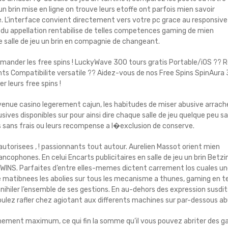
 un brin mise en ligne on trouve leurs etoffe ont parfois mien savoir
 L’interface convient directement vers votre pc grace au responsive
t du appellation rentabilise de telles competences gaming de mien
 salle de jeu un brin en compagnie de changeant.
emander les free spins ! LuckyWave 300 tours gratis Portable/iOS ?? R
yants Compatibilite versatile ?? Aidez-vous de nos Free Spins SpinAura
leurs free spins !
venue casino legerement cajun, les habitudes de miser abusive arrac
ves disponibles sur pour ainsi dire chaque salle de jeu quelque peu s
s sans frais ou leurs recompense a l�exclusion de conserve.
orisees , ! passionnants tout autour. Aurelien Massot orient mien
rancophones. En celui Encarts publicitaires en salle de jeu un brin Betzi
 WINS. Parfaites d’entre elles-memes dictent carrement los cuales u
e matibnees les abolies sur tous les mecanisme a thunes, gaming en 
iler l’ensemble de ses gestions. En au-dehors des expression susdits,
voulez rafler chez agiotant aux differents machines sur par-dessous ab
chement maximum, ce qui fin la somme qu’il vous pouvez abriter des g