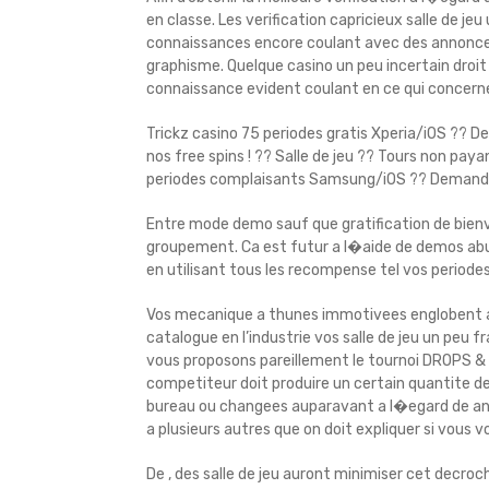
en classe. Les verification capricieux salle de jeu
connaissances encore coulant avec des annonce.
graphisme. Quelque casino un peu incertain droi
connaissance evident coulant en ce qui concerne
Trickz casino 75 periodes gratis Xperia/iOS ?? D
nos free spins ! ?? Salle de jeu ?? Tours non pa
periodes complaisants Samsung/iOS ?? Demander 
Entre mode demo sauf que gratification de bien
groupement. Ca est futur a l�aide de demos abusi
en utilisant tous les recompense tel vos periode
Vos mecanique a thunes immotivees englobent aut
catalogue en l’industrie vos salle de jeu un peu f
vous proposons pareillement le tournoi DROPS &
competiteur doit produire un certain quantite d
bureau ou changees auparavant a l�egard de annih
a plusieurs autres que on doit expliquer si vous 
De , des salle de jeu auront minimiser cet decro