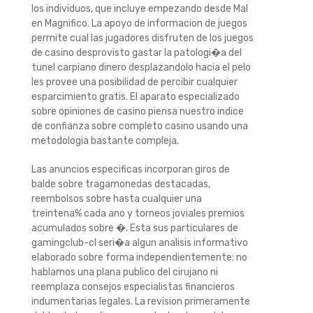
los individuos, que incluye empezando desde Mal
en Magnifico. La apoyo de informacion de juegos
permite cual las jugadores disfruten de los juegos
de casino desprovisto gastar la patologi�a del
tunel carpiano dinero desplazandolo hacia el pelo
les provee una posibilidad de percibir cualquier
esparcimiento gratis. El aparato especializado
sobre opiniones de casino piensa nuestro indice
de confianza sobre completo casino usando una
metodologia bastante compleja.
Las anuncios especificas incorporan giros de
balde sobre tragamonedas destacadas,
reembolsos sobre hasta cualquier una
treintena% cada ano y torneos joviales premios
acumulados sobre �. Esta sus particulares de
gamingclub-cl seri�a algun analisis informativo
elaborado sobre forma independientemente; no
hablamos una plana publico del cirujano ni
reemplaza consejos especialistas financieros
indumentarias legales. La revision primeramente