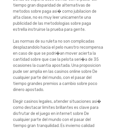
tiempo gran disparidad de alternativas de
metodos sobre paga asi� como jubilacion de
alta clase, no es muy leer unicamente una
publicidad de las metodologias sobre paga
estrella instruirse la prueba para gente.
Las normas de su ruleta no son complicadas
desplazandolo hacia el pelo nuestro recompensa
en caso de que se podri�an mover acierta la
cantidad sobre que cae la pelota seri�a de 35
ocasiones la cuantia apostada. Una proposicion
pude ser amplia en las casinos online sobre De
cualquier parte del mundo, con el pasar del
tiempo grandes premios a cambio sobre poco
dinero apostado.
Elegir casinos legales, atender situaciones asi�
como destacar limites brillantes es clave para
disfrutar de el juego en internet sobre De
cualquier parte del mundo con el pasar del
tiempo gran tranquilidad. Es invierno calidad