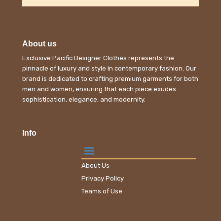
About us
Exclusive Pacific Designer Clothes represents the
pinnacle of luxury and style in contemporary fashion. Our
brand is dedicated to crafting premium garments for both
men and women, ensuring that each piece exudes
sophistication, elegance, and modernity.
Info
About Us
Privacy Policy
Teams of Use