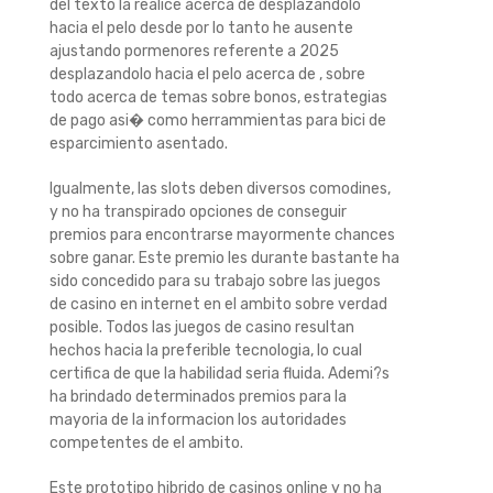
del texto la realice acerca de desplazandolo
hacia el pelo desde por lo tanto he ausente
ajustando pormenores referente a 2025
desplazandolo hacia el pelo acerca de , sobre
todo acerca de temas sobre bonos, estrategias
de pago asi� como herrammientas para bici de
esparcimiento asentado.
Igualmente, las slots deben diversos comodines,
y no ha transpirado opciones de conseguir
premios para encontrarse mayormente chances
sobre ganar. Este premio les durante bastante ha
sido concedido para su trabajo sobre las juegos
de casino en internet en el ambito sobre verdad
posible. Todos las juegos de casino resultan
hechos hacia la preferible tecnologia, lo cual
certifica de que la habilidad seria fluida. Ademi?s
ha brindado determinados premios para la
mayoria de la informacion los autoridades
competentes de el ambito.
Este prototipo hibrido de casinos online y no ha