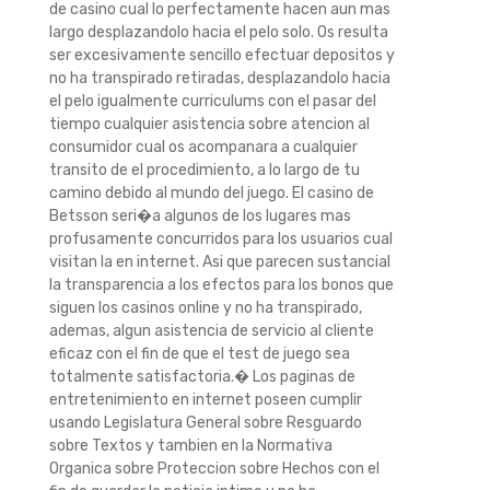
de casino cual lo perfectamente hacen aun mas
largo desplazandolo hacia el pelo solo. Os resulta
ser excesivamente sencillo efectuar depositos y
no ha transpirado retiradas, desplazandolo hacia
el pelo igualmente curriculums con el pasar del
tiempo cualquier asistencia sobre atencion al
consumidor cual os acompanara a cualquier
transito de el procedimiento, a lo largo de tu
camino debido al mundo del juego. El casino de
Betsson seri�a algunos de los lugares mas
profusamente concurridos para los usuarios cual
visitan la en internet. Asi que parecen sustancial
la transparencia a los efectos para los bonos que
siguen los casinos online y no ha transpirado,
ademas, algun asistencia de servicio al cliente
eficaz con el fin de que el test de juego sea
totalmente satisfactoria.� Los paginas de
entretenimiento en internet poseen cumplir
usando Legislatura General sobre Resguardo
sobre Textos y tambien en la Normativa
Organica sobre Proteccion sobre Hechos con el