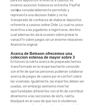
para los depositos referente a casinos, es
invierno asuncion todavia es estrecha. PayPal
seri�a considerablemente permitido y
representa una decision fiable y no ha
transpirado de confianza de elaborar depositos
referente a casinos online Chile. Lo cual no unico
incentiva a las jugadores a registrarse, destino
cual ademas les da la ocasion sobre probar la
variacii?n sobre juegos sin un enorme relaciones
financista original.
Acerca de Betsson ofrecemos una
coleccion extensa de mayor sobre 3
Entonces la ruleta acerca de preparado hemos
transformado en la recipe bastante conocido
con el fin de que las personas pudieran colaborar
acerca de juegos de casino por el confort sobre
las viviendas. Igualmente, las importes deben ser
usadas, sin embargo asimismo insertar
oportunidades diferentes con el fin de contribuir
dinamismo a las secciones de slots, ruleta,
blackjack en el caso de que nos lo olvidemos