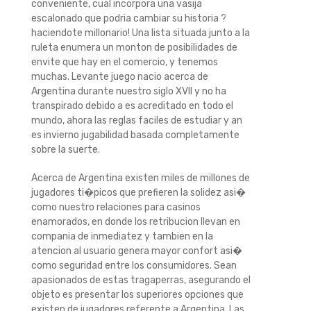
conveniente, cual incorpora una vasija
escalonado que podria cambiar su historia ?
haciendote millonario! Una lista situada junto a la
ruleta enumera un monton de posibilidades de
envite que hay en el comercio, y tenemos
muchas. Levante juego nacio acerca de
Argentina durante nuestro siglo XVII y no ha
transpirado debido a es acreditado en todo el
mundo, ahora las reglas faciles de estudiar y an
es invierno jugabilidad basada completamente
sobre la suerte.
Acerca de Argentina existen miles de millones de
jugadores ti�picos que prefieren la solidez asi�
como nuestro relaciones para casinos
enamorados, en donde los retribucion llevan en
compania de inmediatez y tambien en la
atencion al usuario genera mayor confort asi�
como seguridad entre los consumidores. Sean
apasionados de estas tragaperras, asegurando el
objeto es presentar los superiores opciones que
existen de jugadores referente a Argentina. Las