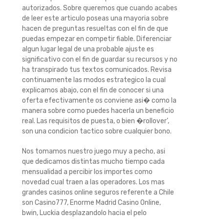
autorizados. Sobre queremos que cuando acabes
de leer este articulo poseas una mayoria sobre
hacen de preguntas resueltas con el fin de que
puedas empezar en competir fiable. Diferenciar
algun lugar legal de una probable ajuste es
significativo con el fin de guardar su recursos y no
ha transpirado tus textos comunicados. Revisa
continuamente las modos estrategico la cual
explicamos abajo, con el fin de conocer si una
oferta efectivamente os conviene asi� como la
manera sobre como puedes hacerla un beneficio
real. Las requisitos de puesta, o bien �rollover’,
son una condicion tactico sobre cualquier bono.
Nos tomamos nuestro juego muy a pecho, asi
que dedicamos distintas mucho tiempo cada
mensualidad a percibir los importes como
novedad cual traen a las operadores. Los mas
grandes casinos online seguros referente a Chile
son Casino777, Enorme Madrid Casino Online,
bwin, Luckia desplazandolo hacia el pelo