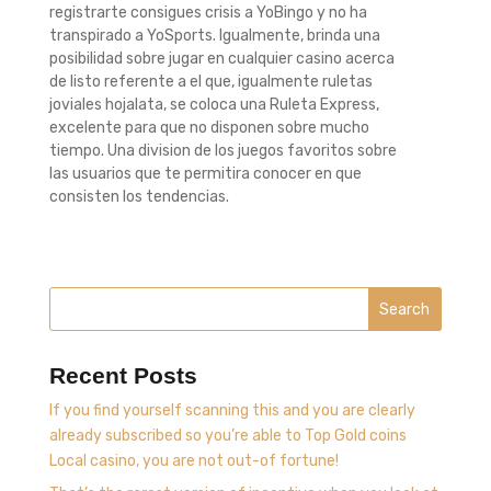
registrarte consigues crisis a YoBingo y no ha
transpirado a YoSports. Igualmente, brinda una
posibilidad sobre jugar en cualquier casino acerca
de listo referente a el que, igualmente ruletas
joviales hojalata, se coloca una Ruleta Express,
excelente para que no disponen sobre mucho
tiempo. Una division de los juegos favoritos sobre
las usuarios que te permitira conocer en que
consisten los tendencias.
Search
Recent Posts
If you find yourself scanning this and you are clearly
already subscribed so you’re able to Top Gold coins
Local casino, you are not out-of fortune!