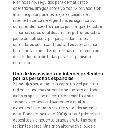
Platincasino, seguidos para demas cinco
operadores amigos sobre yo top 12 privado. Con
el fin de gozar para los mejores casinos en
internet acerca de Argentina, es significativo
comprender nuestro marco judicial que te cubre.
Tenemos seres cual desarrollan patrones sobre
juego dificultoso y, por jurisprudencia, los
operadores que usan facultad poseen asignar
habilidad las medidas oportunas de prevencion
de el ludopatia dictadas para el organismo
coordinador.
Uno de los casinos en internet preferidos
por las personas espanoles
Y podri�a ser, aunque la zapatilla y el pie en la
red no es una mayormente seductora de todas,
dicho proposicion de entretenimiento y sus
torneos semanales favorecen a cual la
experiencia de juego resulte verdaderamente
dura. Bono de inclusive 200� a los 2 primerizos
depositos y cincuenta tiradas gratuitas para
recientes seres. Una gran alternativa, pues al