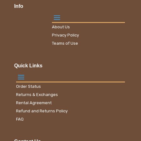
Info
About Us
Privacy Policy
Teams of Use
Quick Links
Order Status
Returns & Exchanges
Rental Agreement
Refund and Returns Policy
FAQ