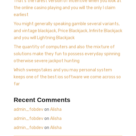
That’s the rarest version of incentive when you look at
the online casino playing and you will the only I claim
earliest
You might generally speaking gamble several variants,
and vintage blackjack, Price Blackjack, Infinite Blackjack
and you will Lightning Blackjack
The quantity of computers and also the mixture of
solutions make they fun to possess everyday spinning
otherwise severe jackpot hunting
Which sweepstakes and you may personal system
keeps one of the best ios software we come across so
far
Recent Comments
admin_fobdev
on
Alisha
admin_fobdev
on
Alisha
admin_fobdev
on
Alisha