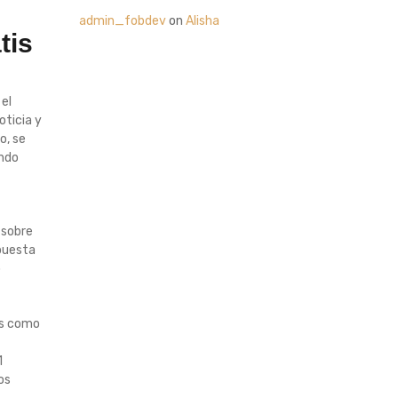
admin_fobdev
on
Alisha
tis
 el
oticia y
o, se
ando
 sobre
 puesta
o
os como
1
os