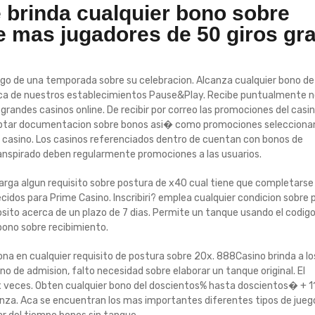
 brinda cualquier bono sobre
de mas jugadores de 50 giros gra
rgo de una temporada sobre su celebracion. Alcanza cualquier bono de
rca de nuestros establecimientos Pause&Play. Recibe puntualmente n
randes casinos online. De recibir por correo las promociones del casin
doptar documentacion sobre bonos asi� como promociones seleccion
e el casino. Los casinos referenciados dentro de cuentan con bonos de
anspirado deben regularmente promociones a las usuarios.
arga algun requisito sobre postura de x40 cual tiene que completarse
ecidos para Prime Casino. Inscribiri? emplea cualquier condicion sobre
ito acerca de un plazo de 7 dias. Permite un tanque usando el codig
bono sobre recibimiento.
ona en cualquier requisito de postura sobre 20x. 888Casino brinda a l
no de admision, falto necesidad sobre elaborar un tanque original. El
 veces. Obten cualquier bono del doscientos% hasta doscientos� + 1
anza. Aca se encuentran los mas importantes diferentes tipos de jueg