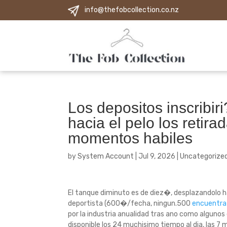
info@thefobcollection.co.nz
Los depositos inscribir
hacia el pelo los retir
momentos habiles
by
System Account
|
Jul 9, 2026
|
Uncategorize
El tanque diminuto es de diez�, desplazandolo h
deportista (600�/fecha, ningun.500
encuentra
por la industria anualidad tras ano como algunos 
disponible los 24 muchisimo tiempo al dia, las 7