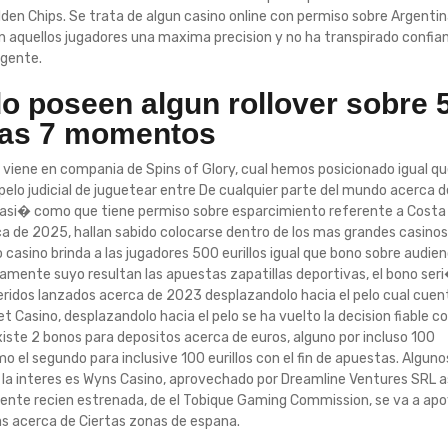
en Chips. Se trata de algun casino online con permiso sobre Argentin
 aquellos jugadores una maxima precision y no ha transpirado confia
igente.
do poseen algun rollover sobre 
las 7 momentos
 viene en compania de Spins of Glory, cual hemos posicionado igual q
elo judicial de juguetear entre De cualquier parte del mundo acerca 
asi� como que tiene permiso sobre esparcimiento referente a Costa 
ca de 2025, hallan sabido colocarse dentro de los mas grandes casinos
 casino brinda a las jugadores 500 eurillos igual que bono sobre audien
tamente suyo resultan las apuestas zapatillas deportivas, el bono ser
eferidos lanzados acerca de 2023 desplazandolo hacia el pelo cual cue
 Casino, desplazandolo hacia el pelo se ha vuelto la decision fiable con
iste 2 bonos para depositos acerca de euros, alguno por incluso 100
el segundo para inclusive 100 eurillos con el fin de apuestas. Alguno
la interes es Wyns Casino, aprovechado por Dreamline Ventures SRL 
mente recien estrenada, de el Tobique Gaming Commission, se va a ap
as acerca de Ciertas zonas de espana.