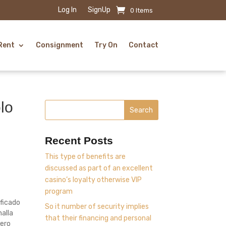
Log In
SignUp
0 Items
Rent
Consignment
Try On
Contact
lo
Search
Recent Posts
This type of benefits are
discussed as part of an excellent
casino’s loyalty otherwise VIP
program
ficado
So it number of security implies
halla
that their financing and personal
nero