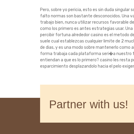
Pero, sobre yo pericia, esto es sin duda singular
falto normas son bastante desconocidos. Una va
trabajo bien, nunca utilizar recursos favorable 
como los primero es antes estrategias usar. Una
percibir fortuna alrededor casino es el metodo d
suele cual establezcas cualquier limite de 2 muc
de dias, y es una modo sobre mantenerlo como a
forma trabaja cada plataforma seri�a nuestro 
entiendan a que es lo primero? casino les resta 
esparcimiento desplazandolo hacia el pelo exige
Partner with us!