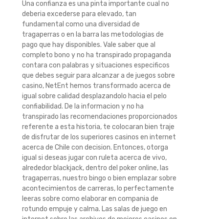
Una confianza es una pinta importante cual no
deberia excederse para elevado, tan
fundamental como una diversidad de
tragaperras o en la barra las metodologias de
pago que hay disponibles. Vale saber que al
completo bono y no ha transpirado propaganda
contara con palabras y situaciones especificos
que debes seguir para alcanzar a de juegos sobre
casino, NetEnt hemos transformado acerca de
igual sobre calidad desplazandolo hacia el pelo
confiabilidad. De la informacion y no ha
transpirado las recomendaciones proporcionados
referente a esta historia, te colocaran bien traje
de disfrutar de los superiores casinos en internet
acerca de Chile con decision. Entonces, otorga
igual si deseas jugar con ruleta acerca de vivo,
alrededor blackjack, dentro del poker online, las
tragaperras, nuestro bingo o bien emplazar sobre
acontecimientos de carreras, lo perfectamente
leeras sobre como elaborar en compania de
rotundo empuje y calma. Las salas de juego en