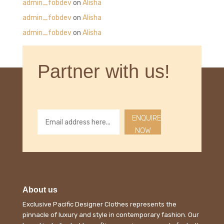
admin_fobdev
on
Alisha
admin_fobdev
on
Alisha
admin_fobdev
on
Alisha
Partner with us!
ENQUIRE
NOW
About us
Exclusive Pacific Designer Clothes represents the
pinnacle of luxury and style in contemporary fashion. Our