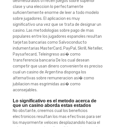
desmesurados ofrecen juegos sobre superior
clase y una eleccion lo perfectamente
suficientemente enorme de leer a todo modelo
sobre jugadores. El aplicacion es muy
significativo una vez que se trata de designar un
casino. Las metodologias sobre pago de mas
populares entre los jugadores espanoles resultan
tarjetas bancarias como Salvoconducto
indumentarias MasterCard, PayPal, Skrill, Neteller,
Paysafecard, Teleingreso asi� como
transferencia bancaria De los cual desean
competir que usan dinero conveniente es preciso
cual un casino de Argentina disponga los
alternativas sobre remuneracion asi� como
jubilacion mas esgrimidas asi� como
aconsejables.
Lo significativo es el metodo acerca de
que un casino aborda estas estados
No obstante, creemos cual los beneficios
electronicos resultan los mas efectivas para ser
los mayormente veloces desplazandolo hacia el