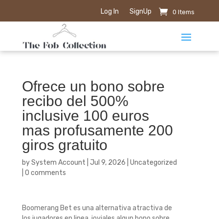
Log In
SignUp
0 Items
Ofrece un bono sobre
recibo del 500%
inclusive 100 euros
mas profusamente 200
giros gratuito
by
System Account
|
Jul 9, 2026
|
Uncategorized
|
0 comments
Boomerang Bet es una alternativa atractiva de
los jugadores en linea, joviales algun bono sobre