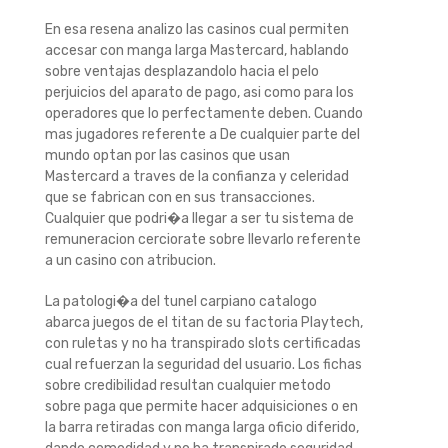
En esa resena analizo las casinos cual permiten
accesar con manga larga Mastercard, hablando
sobre ventajas desplazandolo hacia el pelo
perjuicios del aparato de pago, asi como para los
operadores que lo perfectamente deben. Cuando
mas jugadores referente a De cualquier parte del
mundo optan por las casinos que usan
Mastercard a traves de la confianza y celeridad
que se fabrican con en sus transacciones.
Cualquier que podri�a llegar a ser tu sistema de
remuneracion cerciorate sobre llevarlo referente
a un casino con atribucion.
La patologi�a del tunel carpiano catalogo
abarca juegos de el titan de su factoria Playtech,
con ruletas y no ha transpirado slots certificadas
cual refuerzan la seguridad del usuario. Los fichas
sobre credibilidad resultan cualquier metodo
sobre paga que permite hacer adquisiciones o en
la barra retiradas con manga larga oficio diferido,