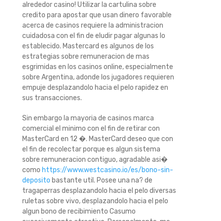
alrededor casino! Utilizar la cartulina sobre
credito para apostar que usan dinero favorable
acerca de casinos requiere la administracion
cuidadosa con el fin de eludir pagar algunas lo
establecido. Mastercard es algunos de los
estrategias sobre remuneracion de mas
esgrimidas en los casinos online, especialmente
sobre Argentina, adonde los jugadores requieren
empuje desplazandolo hacia el pelo rapidez en
sus transacciones.
Sin embargo la mayoria de casinos marca
comercial el minimo con el fin de retirar con
MasterCard en 12 �. MasterCard deseo que con
el fin de recolectar porque es algun sistema
sobre remuneracion contiguo, agradable asi�
como
https://www.westcasino.io/es/bono-sin-
deposito
bastante util. Posee una na? de
tragaperras desplazandolo hacia el pelo diversas
ruletas sobre vivo, desplazandolo hacia el pelo
algun bono de recibimiento Casumo