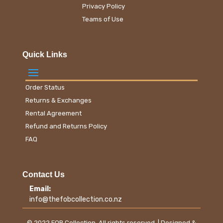
Privacy Policy
Teams of Use
Quick Links
Order Status
Returns & Exchanges
Rental Agreement
Refund and Returns Policy
FAQ
Contact Us
Email:
info@thefobcollection.co.nz
© 2022 FOB Collection. All rights reserved. | Designed &