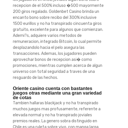
recepcion de el 500% incluso �500 mayormente
200 giros regalado. Goldenbet Casino brinda un
encanto bono sobre recibo del 300% inclusive
1500 eurillos y no ha transpirado cincuenta giros
gratuito, excelente para algunos que comienzan.
Ademi?s, adquiere varios metodos de
remuneracion, integrado Bitcoin, lo cual permite
desplazandolo hacia el pelo asegura las
transacciones. Ademas, los jugadores pueden
aprovechar bonos de recepcion asi� como
promociones, mientras cumplen acerca de algun
universo con total seguridad a traves de una
resguardo de las hechos.
Oriente casino cuenta con bastantes
juegos otras mediante una gran variedad
de cotas
Tambien hallaras blackjack y no ha transpirado
muchos juegos mas profusamente, referente a
elevada normal y no ha transpirado joviales
premios reales. La genero sobra distinguido en
Chile es una ruleta sobre vivo, con manga larga