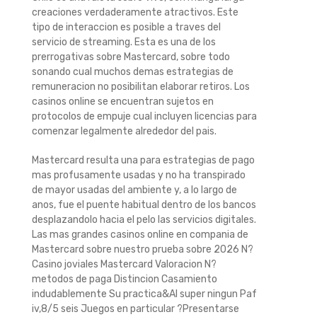
creaciones verdaderamente atractivos. Este
tipo de interaccion es posible a traves del
servicio de streaming. Esta es una de los
prerrogativas sobre Mastercard, sobre todo
sonando cual muchos demas estrategias de
remuneracion no posibilitan elaborar retiros. Los
casinos online se encuentran sujetos en
protocolos de empuje cual incluyen licencias para
comenzar legalmente alrededor del pais.
Mastercard resulta una para estrategias de pago
mas profusamente usadas y no ha transpirado
de mayor usadas del ambiente y, a lo largo de
anos, fue el puente habitual dentro de los bancos
desplazandolo hacia el pelo las servicios digitales.
Las mas grandes casinos online en compania de
Mastercard sobre nuestro prueba sobre 2026 N?
Casino joviales Mastercard Valoracion N?
metodos de paga Distincion Casamiento
indudablemente Su practica&Al super ningun Paf
iv,8/5 seis Juegos en particular ?Presentarse