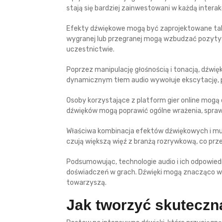
stają się bardziej zainwestowani w każdą interak
Efekty dźwiękowe mogą być zaprojektowane tak
wygranej lub przegranej mogą wzbudzać pozyty
uczestnictwie.
Poprzez manipulację głośnością i tonacją, dźw
dynamicznym tłem audio wywołuje ekscytację, podc
Osoby korzystające z platform gier online mog
dźwięków mogą poprawić ogólne wrażenia, sprawia
Właściwa kombinacja efektów dźwiękowych i mu
czują większą więź z branżą rozrywkową, co prze
Podsumowując, technologie audio i ich odpowied
doświadczeń w grach. Dźwięki mogą znacząco wpły
towarzyszą.
Jak tworzyć skuteczn