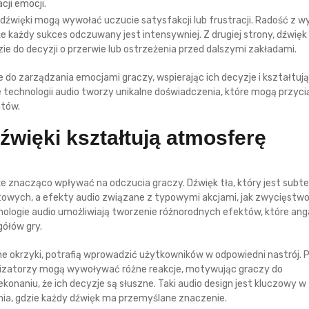
cji emocji.
dźwięki mogą wywołać uczucie satysfakcji lub frustracji. Radość z w
 każdy sukces odczuwany jest intensywniej. Z drugiej strony, dźwięk
 do decyzji o przerwie lub ostrzeżenia przed dalszymi zakładami.
 do zarządzania emocjami graczy, wspierając ich decyzje i kształtuj
 technologii audio tworzy unikalne doświadczenia, które mogą przyc
ntów.
źwięki kształtują atmosferę
e znacząco wpływać na odczucia graczy. Dźwięk tła, który jest subte
towych, a efekty audio związane z typowymi akcjami, jak zwycięstwo
ologie audio umożliwiają tworzenie różnorodnych efektów, które ang
gółów gry.
ne okrzyki, potrafią wprowadzić użytkowników w odpowiedni nastrój. 
izatorzy mogą wywoływać różne reakcje, motywując graczy do
konaniu, że ich decyzje są słuszne. Taki audio design jest kluczowy w
ia, gdzie każdy dźwięk ma przemyślane znaczenie.