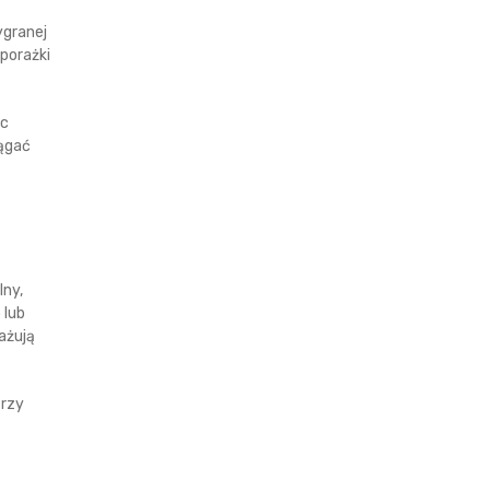
ygranej
 porażki
ąc
iągać
lny,
 lub
ażują
Przy