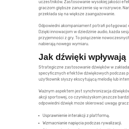
uczestników. Zastosowanie wysokiej jakości efek
graczom głębsze zanurzenie się w rozrywce. Nar
przekłada się na większe zaangażowanie.
Odpowiedni akompaniament potrafi potęgować e
Dzięki innowacjom w dziedzinie audio, każda se
przyjemności z gry. To połączenie nowoczesnyc
nabierają nowego wymiaru.
Jak dźwięki wpływają
Strategiczne zastosowanie dźwięków w zakład
specyficznych efektów dźwiękowych podczas pode
użytkownik słyszy ekscytującą melodię lub inten
Ważnym aspektem jest synchronizacja dźwięków 
akcji sportowej, co czyniłożyskom jeszcze bardz
odpowiedni dźwięk może skierować uwagę gracz
Usprawnienie interakcji z platformą.
Wzmacnianie napięcia podczas rywalizacji.