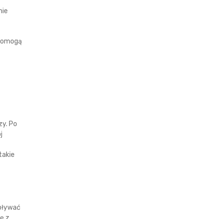
nie
 pomogą
zy. Po
j
takie
wpływać
ję z