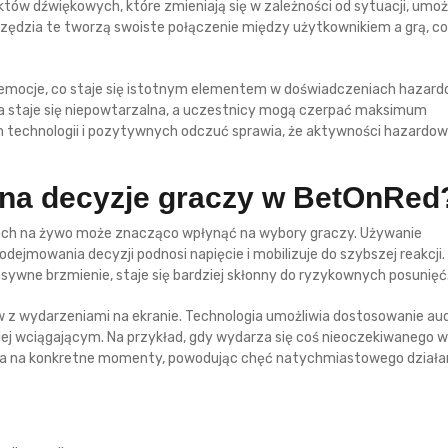
tów dźwiękowych, które zmieniają się w zależności od sytuacji, umoż
zędzia te tworzą swoiste połączenie między użytkownikiem a grą, c
mocje, co staje się istotnym elementem w doświadczeniach hazard
sja staje się niepowtarzalna, a uczestnicy mogą czerpać maksimum
h technologii i pozytywnych odczuć sprawia, że aktywności hazardo
 na decyzje graczy w BetOnRed
ach na żywo może znacząco wpłynąć na wybory graczy. Używanie
jmowania decyzji podnosi napięcie i mobilizuje do szybszej reakcji.
sywne brzmienie, staje się bardziej skłonny do ryzykownych posunięć
z wydarzeniami na ekranie. Technologia umożliwia dostosowanie aud
iej wciągającym. Na przykład, gdy wydarza się coś nieoczekiwanego w
a na konkretne momenty, powodując chęć natychmiastowego działan