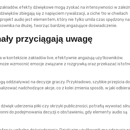
zakładów, efekty dźwiękowe mogą zyskać na intensywności w zależn
źwięków zbiegają się z napięciem rywalizacji, a ciche tło w chwilach
rojekt audio jest elementem, który nie tylko umila czas spędzony na
kownika na dłużej, tworząc bardziej angażujące doświadczenie.
ały przyciągają uwagę
a w kontekście zakładów live, efektywnie angażują użytkowników.
może wzmocnić emocje związane z rozgrywką oraz przekazać istotn
ą oddziaływać na decyzje graczy. Przykładowo, szybkie przejścia d
zować nadchodzące akcje, co z kolei zmienia sposób, w jaki odbier
dźwięk uderzenia piłki czy okrzyki publiczności, potrafią wywołać siln
łonni do podejmowania decyzji o obstawieniu, gdy elementy audio są