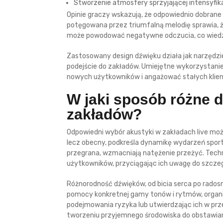
Stworzenie atmosfery sprzyjającej intensyfika
Opinie graczy wskazują, że odpowiednio dobrane 
potęgowana przez triumfalną melodię sprawia, że
może powodować negatywne odczucia, co wiedzie
Zastosowany design dźwięku działa jak narzędzie
podejście do zakładów. Umiejętne wykorzystanie
nowych użytkowników i angażować stałych klie
W jaki sposób różne d
zakładów?
Odpowiedni wybór akustyki w zakładach live moż
lecz obecny, podkreśla dynamikę wydarzeń spor
przegrana, wzmacniają natężenie przeżyć. Techn
użytkowników, przyciągając ich uwagę do szcze
Różnorodność dźwięków, od bicia serca po rados
pomocy konkretnej gamy tonów i rytmów, organ
podejmowania ryzyka lub utwierdzając ich w prze
tworzeniu przyjemnego środowiska do obstawian