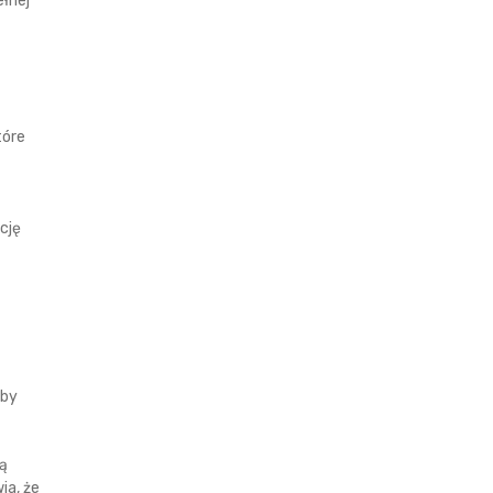
ełnej
tóre
cję
aby
gą
ia, że