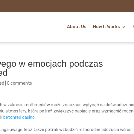
About Us
How It Works
wego w emocjach podczas
ed
ed
|
0 comments
ch w zakresie multimediów może znacząco wpłynąć na doświadczeni
niu atmosfery, która potrafi zwiększyć napięcie oraz wzmocnić mocn
ak
betonred casino
.
yciąga uwagę, lecz także potrafi wzbudzić różnorodne odczucia wśród