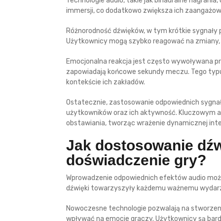
Technologie audio, takie jak binauralne nagrania
immersji, co dodatkowo zwiększa ich zaangażowa
Różnorodność dźwięków, w tym krótkie sygnały 
Użytkownicy mogą szybko reagować na zmiany, 
Emocjonalna reakcja jest często wywoływana prz
zapowiadają końcowe sekundy meczu. Tego typu
kontekście ich zakładów.
Ostatecznie, zastosowanie odpowiednich sygn
użytkowników oraz ich aktywność. Kluczowym asp
obstawiania, tworząc wrażenie dynamicznej inte
Jak dostosowanie dź
doświadczenie gry?
Wprowadzenie odpowiednich efektów audio może 
dźwięki towarzyszyły każdemu ważnemu wydarzen
Nowoczesne technologie pozwalają na stworzen
wpływać na emocje graczy. Użytkownicy są bardz