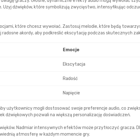
ą uwagę graczy. Głośne, dynamiczne efekty audio mogą wywołać szy
ve. Użyj dźwięków, które symbolizują zwycięstwo, intensyfikując odczu
ocjami, które chcesz wywołać. Zastosuj melodie, które będą towarz
radosne akordy, aby podkreślić ekscytację podczas skutecznych za
Emocje
Ekscytacja
Radość
Napięcie
by użytkownicy mogli dostosować swoje preferencje audio, co zwięk
ek dźwiękowych pozwali na większą personalizację doświadczeń.
źwięków. Nadmiar intensywnych efektów może przytłoczyć gracza. D
powiednią atmosferę w każdym momencie gry.