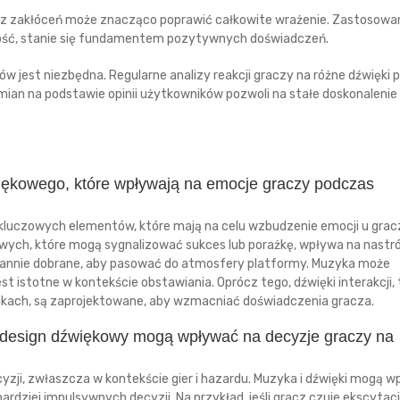
 bez zakłóceń może znacząco poprawić całkowite wrażenie. Zastosowa
owność, stanie się fundamentem pozytywnych doświadczeń.
w jest niezbędna. Regularne analizy reakcji graczy na różne dźwięki
mian na podstawie opinii użytkowników pozwoli na stałe doskonalenie
iękowego, które wpływają na emocje graczy podczas
 kluczowych elementów, które mają na celu wzbudzenie emocji u grac
wych, które mogą sygnalizować sukces lub porażkę, wpływa na nastró
arannie dobrane, aby pasować do atmosfery platformy. Muzyka może
st istotne w kontekście obstawiania. Oprócz tego, dźwięki interakcji, 
nikach, są zaprojektowane, aby wzmacniać doświadczenia gracza.
 design dźwiękowy mogą wpływać na decyzje graczy na
zji, zwłaszcza w kontekście gier i hazardu. Muzyka i dźwięki mogą 
bardziej impulsywnych decyzji. Na przykład, jeśli gracz czuje ekscytac