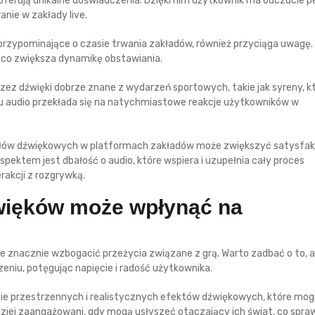
, oferują unikalne doświadczenia. Dzięki nim użytkownik ma odczucie p
nie w zakłady live.
przypominające o czasie trwania zakładów, również przyciąga uwagę.
co zwiększa dynamikę obstawiania.
ez dźwięki dobrze znane z wydarzeń sportowych, takie jak syreny, k
 audio przekłada się na natychmiastowe reakcje użytkowników w
ałów dźwiękowych w platformach zakładów może zwiększyć satysfak
ektem jest dbałość o audio, które wspiera i uzupełnia cały proces
rakcji z rozgrywką.
więków może wpłynąć na
znacznie wzbogacić przeżycia związane z grą. Warto zadbać o to, 
iu, potęgując napięcie i radość użytkownika.
ie przestrzennych i realistycznych efektów dźwiękowych, które mo
iej zaangażowani, gdy mogą usłyszeć otaczający ich świat, co spraw