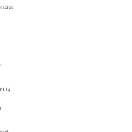
ości od
e
o
ane są
ą