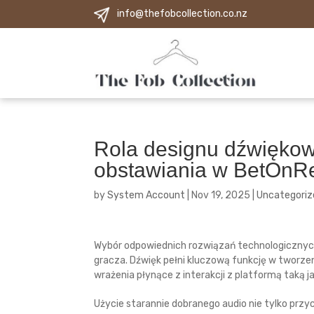
info@thefobcollection.co.nz
Rola designu dźwięko
obstawiania w BetOnR
by
System Account
|
Nov 19, 2025
|
Uncategoriz
Wybór odpowiednich rozwiązań technologiczny
gracza. Dźwięk pełni kluczową funkcję w tworze
wrażenia płynące z interakcji z platformą taką j
Użycie starannie dobranego audio nie tylko prz