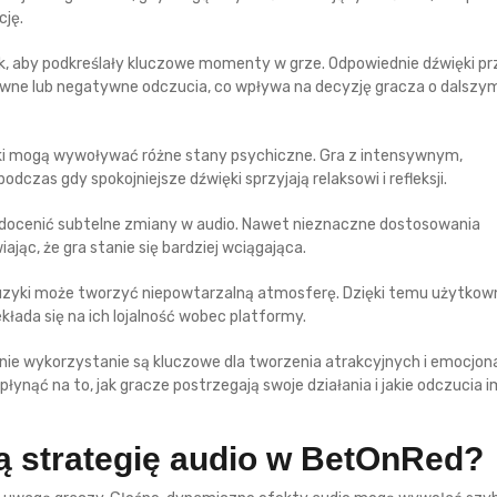
cję.
, aby podkreślały kluczowe momenty w grze. Odpowiednie dźwięki pr
wne lub negatywne odczucia, co wpływa na decyzję gracza o dalszy
ięki mogą wywoływać różne stany psychiczne. Gra z intensywnym,
zas gdy spokojniejsze dźwięki sprzyjają relaksowi i refleksji.
ą docenić subtelne zmiany w audio. Nawet nieznaczne dostosowania
jąc, że gra stanie się bardziej wciągająca.
zyki może tworzyć niepowtarzalną atmosferę. Dzięki temu użytkow
kłada się na ich lojalność wobec platformy.
nie wykorzystanie są kluczowe dla tworzenia atrakcyjnych i emocjon
nąć na to, jak gracze postrzegają swoje działania i jakie odczucia i
ą strategię audio w BetOnRed?