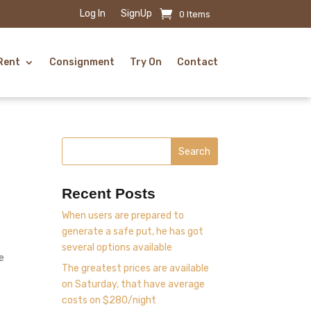
Log In
SignUp
0 Items
Rent
Consignment
Try On
Contact
Search
Recent Posts
When users are prepared to
generate a safe put, he has got
e
several options available
e
The greatest prices are available
on Saturday, that have average
costs on $280/night