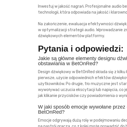
Inwestuj w jakość nagrań. Profesjonalne audio
technologii, która odpowiada na jakość i klar
Na zakończenie, ewaluacja efektywności dźwiękó
w optymalizacji strategii audio. Wprowadzanie z
dźwiękowych elementów platformy.
Pytania i odpowiedzi:
Jakie są główne elementy designu dźw
obstawiania w BetOnRed?
Design dźwiękowy w BetOnRed składa się z kilku
pierwsze, użycie odpowiednich efektów dźwięko
użytkowników. Po drugie, tło muzyczne jest st
wywoływać uczucia ekscytacji lub napięcia, co je
jak klikanie przycisków czy powiadomienia o wy
W jaki sposób emocje wywołane przez
BetOnRed?
Emocje odgrywają dużą rolę w podejmowaniu decy
na nastrój gracza, co z kolei może prowadzić do 