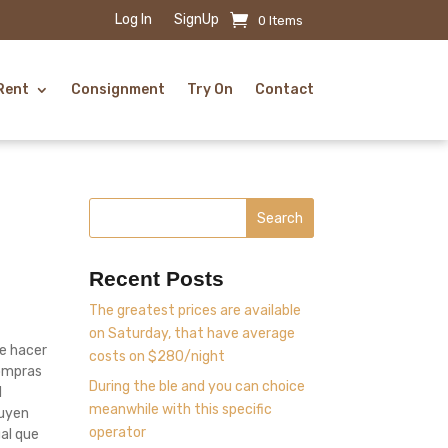
Log In
SignUp
0 Items
Rent
Consignment
Try On
Contact
Search
Recent Posts
The greatest prices are available
on Saturday, that have average
le hacer
costs on $280/night
compras
During the ble and you can choice
l
meanwhile with this specific
luyen
operator
al que