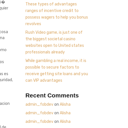
si�
These types of advantages
quier
ranges of incentive credit to
possess wagers to help you bonus
revolves
 cosa
Rush Video game, is just one of
ina
the biggest societal casino
websites open to United states
como
professionals already
While gambling a real income, it is
cos
possible to secure factors to
as es
receive getting site loans and you
uridad,
can VIP advantages
Recent Comments
macion
admin_fobdev
on
Alisha
admin_fobdev
on
Alisha
admin_fobdev
on
Alisha
l de