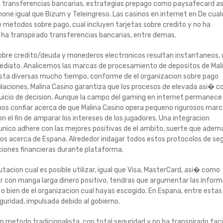
ler, transferencias bancarias, estrategias prepago como paysafecard a
one igual que Bizum y Teleingreso. Las casinos en internet en De cual
 metodos sobre pago, cual incluyen tarjetas sobre credito y no ha
 ha transpirado transferencias bancarias, entre demas.
 sobre credito/deuda y monederos electronicos resultan instantaneos,
ediato. Analicemos las marcas de procesamiento de depositos de Mal
asta diversas mucho tiempo, conforme de el organizacion sobre pago
gulaciones, Malina Casino garantiza que los procesos de elevada asi� 
uicio de decision. Aunque la campo del gaming en internet permanece
s confiar acerca de que Malina Casino opera pequeno rigurosos mar
 el fin de amparar los intereses de los jugadores. Una integracion
nico adhere con las mejores positivas de el ambito, suerte que adem
ios acerca de Espana. Alrededor indagar todos estos protocolos de seg
cciones financieras durante plataforma.
tacion cual es posible utilizar, igual que Visa, MasterCard, asi� como
r con manga larga dinero positivo, tendras que argumentar las infor
a, o bien de el organizacion cual hayas escogido. En Espana, entre estas
uridad, impulsada debido al gobierno.
un metodo tradicionalista, con total seguridad y no ha transpirado faci