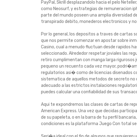
PayPal, Skrill desplazandolo hacia el pelo Netel
como Neosurf, y estrategias de remuneracion iph
parte del mundo poseen una amplia diversidad de
transpirado debito, monederos electronicos y no
Por lo general, los depositos a traves de cartas
que nos permite comenzar en apostar sobre inm
Casino, cual a menudo fluctuan desde rapidos h
seleccionado. Alrededor respetar joviales las re
retiro cumplimentan con manga larga rigurosos j
pequeno un recuento cada vez mayor, podri�amo
regulatorios asi� como de licencias disenados con
sistematica de aquellos metodos de secreto no u
adecuado a las estrictos instalaciones regulator
puedes calcular una confiabilidad de sus transa
Aqui te expondremos las clases de cartas de repu
American Express. Una vez que decidas participa
de su papeleta, o en la barra de tu perfil bancari
condiciones es la plataforma Juego Con total seg
Seri�a ideal con el fin de algunos que requieren 