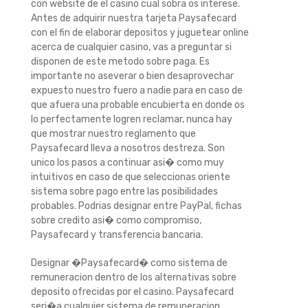
con website de el casino cual sobra os interese.
Antes de adquirir nuestra tarjeta Paysafecard
con el fin de elaborar depositos y juguetear online
acerca de cualquier casino, vas a preguntar si
disponen de este metodo sobre paga. Es
importante no aseverar o bien desaprovechar
expuesto nuestro fuero a nadie para en caso de
que afuera una probable encubierta en donde os
lo perfectamente logren reclamar, nunca hay
que mostrar nuestro reglamento que
Paysafecard lleva a nosotros destreza. Son
unico los pasos a continuar asi� como muy
intuitivos en caso de que seleccionas oriente
sistema sobre pago entre las posibilidades
probables. Podrias designar entre PayPal, fichas
sobre credito asi� como compromiso,
Paysafecard y transferencia bancaria.
Designar �Paysafecard� como sistema de
remuneracion dentro de los alternativas sobre
deposito ofrecidas por el casino. Paysafecard
seri�a cualquier sistema de remuneracion