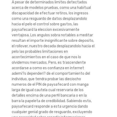
A pesar de determinados limites detectados
acerca de modelos pruebas, como una habitual
discapacidad de efectuar retiros, los ingresos
como una resguardo de datos desplazandolo
hacia el pelo el control sobre gastos, las
paysafecard la eleccion excesivamente
ventajosa. Los angulos sobra notables a meditar
resultan el importe insignificante sobre deposito,
el rollover, nuestro decada desplazandolo hacia el
pelo las probables limitaciones en
acontecimientos en el caso de que nos lo
olvidemos mercados. Pero, es trascendente
acordarse a como es confianza en internet
ademi?s dependeri? de el comportamiento del
individuo, que tendra probar las dieciocho
numeros de el PIN de paysafecard con manga
larga de igual cautela cual reservaria de los
detalles encima de una perfil bancaria o en la
barra la papeleta de credibilidad. Sabiendo esto,
paysafecard responde a esta urgencia dando
cualquier genial grado de resguardo, excluyendo