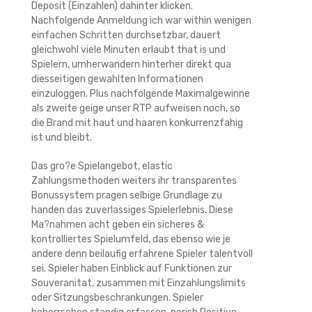
Deposit (Einzahlen) dahinter klicken.
Nachfolgende Anmeldung ich war within wenigen
einfachen Schritten durchsetzbar, dauert
gleichwohl viele Minuten erlaubt that is und
Spielern, umherwandern hinterher direkt qua
diesseitigen gewahlten Informationen
einzuloggen. Plus nachfolgende Maximalgewinne
als zweite geige unser RTP aufweisen noch, so
die Brand mit haut und haaren konkurrenzfahig
ist und bleibt.
Das gro?e Spielangebot, elastic
Zahlungsmethoden weiters ihr transparentes
Bonussystem pragen selbige Grundlage zu
handen das zuverlassiges Spielerlebnis. Diese
Ma?nahmen acht geben ein sicheres &
kontrolliertes Spielumfeld, das ebenso wie je
andere denn beilaufig erfahrene Spieler talentvoll
sei. Spieler haben Einblick auf Funktionen zur
Souveranitat, zusammen mit Einzahlungslimits
oder Sitzungsbeschrankungen. Spieler