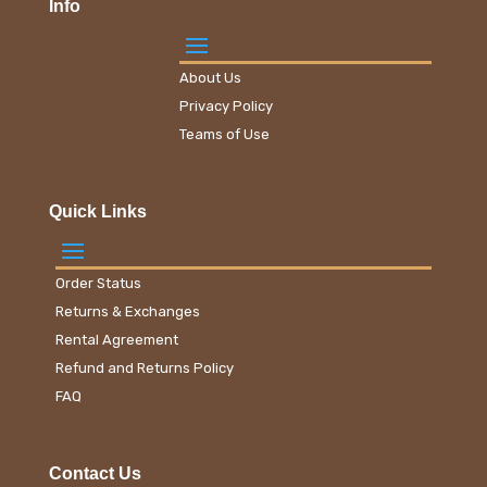
Info
About Us
Privacy Policy
Teams of Use
Quick Links
Order Status
Returns & Exchanges
Rental Agreement
Refund and Returns Policy
FAQ
Contact Us