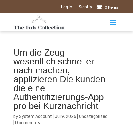
Log In
SignUp
0 Items
Um die Zeug
wesentlich schneller
nach machen,
applizieren Die kunden
die eine
Authentifizierungs-App
pro bei Kurznachricht
by
System Account
|
Jul 9, 2026
|
Uncategorized
|
0 comments