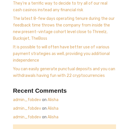
They’re a terrific way to decide to try all of our real
cash casinos instead any financial risk
The latest 8-few days operating tenure during the our
feedback time throws the company from inside the
new present-vintage cohort level close to Threelz,
Bucksjet, TheBoss
It is possible to will often have better use of various
payment strategies as well, providing you additional
independence
You can easily generate punctual deposits and you can
withdrawals having fun with 22 cryptocurrencies
Recent Comments
admin_fobdev
on
Alisha
admin_fobdev
on
Alisha
admin_fobdev
on
Alisha