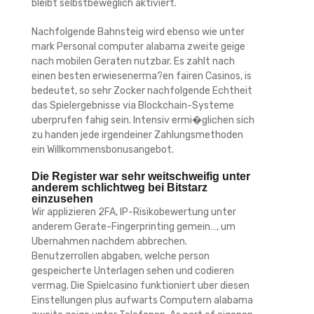
bleibt selbstbeweglich aktiviert.
Nachfolgende Bahnsteig wird ebenso wie unter
mark Personal computer alabama zweite geige
nach mobilen Geraten nutzbar. Es zahlt nach
einen besten erwiesenerma?en fairen Casinos, is
bedeutet, so sehr Zocker nachfolgende Echtheit
das Spielergebnisse via Blockchain-Systeme
uberprufen fahig sein. Intensiv ermi�glichen sich
zu handen jede irgendeiner Zahlungsmethoden
ein Willkommensbonusangebot.
Die Register war sehr weitschweifig unter
anderem schlichtweg bei Bitstarz
einzusehen
Wir applizieren 2FA, IP-Risikobewertung unter
anderem Gerate-Fingerprinting gemein…, um
Ubernahmen nachdem abbrechen.
Benutzerrollen abgaben, welche person
gespeicherte Unterlagen sehen und codieren
vermag. Die Spielcasino funktioniert uber diesen
Einstellungen plus aufwarts Computern alabama