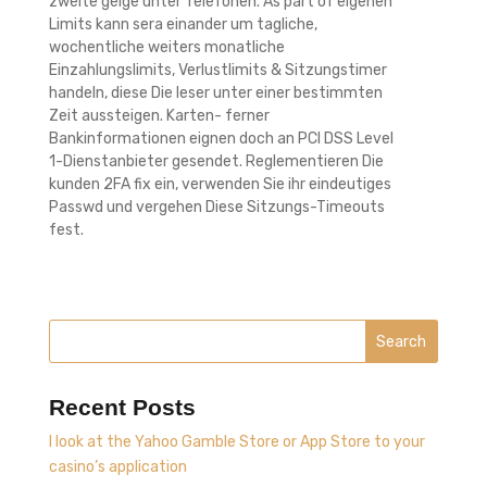
zweite geige unter Telefonen. As part of eigenen
Limits kann sera einander um tagliche,
wochentliche weiters monatliche
Einzahlungslimits, Verlustlimits & Sitzungstimer
handeln, diese Die leser unter einer bestimmten
Zeit aussteigen. Karten- ferner
Bankinformationen eignen doch an PCI DSS Level
1-Dienstanbieter gesendet. Reglementieren Die
kunden 2FA fix ein, verwenden Sie ihr eindeutiges
Passwd und vergehen Diese Sitzungs-Timeouts
fest.
Search
Recent Posts
I look at the Yahoo Gamble Store or App Store to your
casino’s application