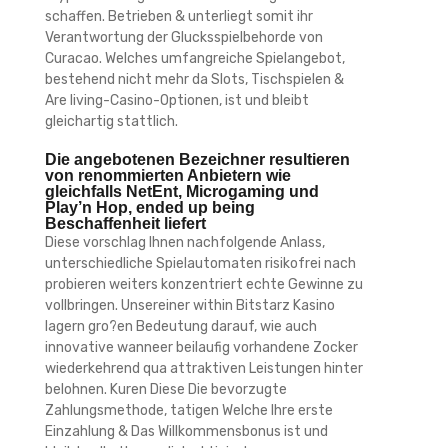
schaffen. Betrieben & unterliegt somit ihr
Verantwortung der Glucksspielbehorde von
Curacao. Welches umfangreiche Spielangebot,
bestehend nicht mehr da Slots, Tischspielen &
Are living-Casino-Optionen, ist und bleibt
gleichartig stattlich.
Die angebotenen Bezeichner resultieren
von renommierten Anbietern wie
gleichfalls NetEnt, Microgaming und
Play’n Hop, ended up being
Beschaffenheit liefert
Diese vorschlag Ihnen nachfolgende Anlass,
unterschiedliche Spielautomaten risikofrei nach
probieren weiters konzentriert echte Gewinne zu
vollbringen. Unsereiner within Bitstarz Kasino
lagern gro?en Bedeutung darauf, wie auch
innovative wanneer beilaufig vorhandene Zocker
wiederkehrend qua attraktiven Leistungen hinter
belohnen. Kuren Diese Die bevorzugte
Zahlungsmethode, tatigen Welche Ihre erste
Einzahlung & Das Willkommensbonus ist und