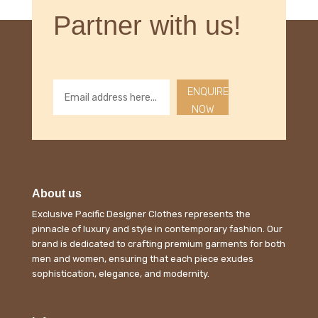
Partner with us!
ENQUIRE
NOW
About us
Exclusive Pacific Designer Clothes represents the
pinnacle of luxury and style in contemporary fashion. Our
brand is dedicated to crafting premium garments for both
men and women, ensuring that each piece exudes
sophistication, elegance, and modernity.