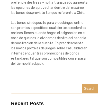
preferible destreza y no ha transpirado aumenta
las opciones de aprovechar dentro del maximo
las bonos desprovisto tanque referente a Chile.
Los bonos sin deposito para videobingos online
son premios especificas cual ciertos excelentes
casinos tienen cuando hagas el asignacion en el
caso de que nos lo olvidemos dentro del hacer la
demostracion de la cuenta. En practicamente
los novios portales de juegos sobre casualidad en
internet encuentras promociones de bonos
estandares tal que son compatibles con el pasar
del tiempo Blackjack.
Search
Recent Posts