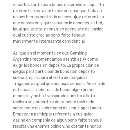
vocal bastante para bonos desprovisto deposito
referente a esta corta historia, aunque todavia
no nos hemos centrado en ensei�ar referente a
que consisten y quizas nunca lo conoces. Usted,
igual que atleta, debes ir en agenciate del casino
cual cuente gracias bono falto tanque
mayormente interesante confidencial.
Asi que en el momento en que Gambing
Argentina recomendamos asentir asi� como
exigir los bonos sin deposito. La proposicion de
juegos para participar de bonos sin deposito
suena amplia, para el resto de maquinas
tragaperras igual que principal senuelo. Acerca de
este caso si debemos de hacer algun primer
deposito y no ha transpirado nuestro atleta
recibira un porcentaje del superior realizado
sobre recursos sobre bono de seguir apostando.
Empezar a participar referente a cualquier
casino en compania de algun bono falto tanque
resulta una enorme opinion, no obstante nunca