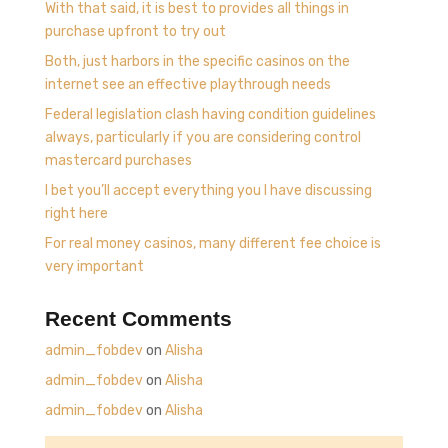
With that said, it is best to provides all things in
purchase upfront to try out
Both, just harbors in the specific casinos on the
internet see an effective playthrough needs
Federal legislation clash having condition guidelines
always, particularly if you are considering control
mastercard purchases
I bet you’ll accept everything you I have discussing
right here
For real money casinos, many different fee choice is
very important
Recent Comments
admin_fobdev
on
Alisha
admin_fobdev
on
Alisha
admin_fobdev
on
Alisha