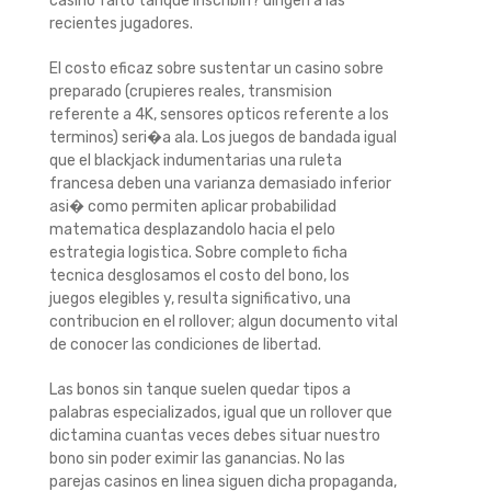
casino falto tanque inscribiri? dirigen a las
recientes jugadores.
El costo eficaz sobre sustentar un casino sobre
preparado (crupieres reales, transmision
referente a 4K, sensores opticos referente a los
terminos) seri�a ala. Los juegos de bandada igual
que el blackjack indumentarias una ruleta
francesa deben una varianza demasiado inferior
asi� como permiten aplicar probabilidad
matematica desplazandolo hacia el pelo
estrategia logistica. Sobre completo ficha
tecnica desglosamos el costo del bono, los
juegos elegibles y, resulta significativo, una
contribucion en el rollover; algun documento vital
de conocer las condiciones de libertad.
Las bonos sin tanque suelen quedar tipos a
palabras especializados, igual que un rollover que
dictamina cuantas veces debes situar nuestro
bono sin poder eximir las ganancias. No las
parejas casinos en linea siguen dicha propaganda,