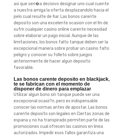
asi que seri�a decisivo designar uno cual cuente
a nuestra amiga la oferta desplazandolo hacia el
pelo cual resulte de fiar. Las bonos carente
deposito son una excelente ocasion con el fin de
sufrir cualquier casino online carente necesidad
sobre elaborar un pago inicial. Aunque de las
limitaciones, los bonos falto tanque deben ser la
excepcional manera sobre probar un casino falto
peligro y conocer su folleto sobre juegos
anteriormente de hacer algun deposito
favorable.
Las bonos carente deposito en blackjack,
te se fabrican con el momento de
disponer de dinero para emplazar
Utilizar algun bono sin tanque puede ser una
excepcional ocasii?n, pero es indispensable
conocer las normas antes de apostar. Las bonos
carente deposito son legales en Ciertas zonas de
espana y no ha transpirado permiten parte de las
promociones cual ofrecen las casinos en linea
autorizados. Impedir esos fallos garantiza una