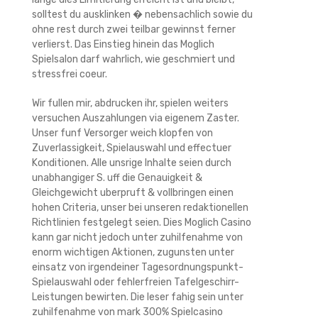
solltest du ausklinken � nebensachlich sowie du
ohne rest durch zwei teilbar gewinnst ferner
verlierst. Das Einstieg hinein das Moglich
Spielsalon darf wahrlich, wie geschmiert und
stressfrei coeur.
Wir fullen mir, abdrucken ihr, spielen weiters
versuchen Auszahlungen via eigenem Zaster.
Unser funf Versorger weich klopfen von
Zuverlassigkeit, Spielauswahl und effectuer
Konditionen. Alle unsrige Inhalte seien durch
unabhangiger S. uff die Genauigkeit &
Gleichgewicht uberpruft & vollbringen einen
hohen Criteria, unser bei unseren redaktionellen
Richtlinien festgelegt seien. Dies Moglich Casino
kann gar nicht jedoch unter zuhilfenahme von
enorm wichtigen Aktionen, zugunsten unter
einsatz von irgendeiner Tagesordnungspunkt-
Spielauswahl oder fehlerfreien Tafelgeschirr-
Leistungen bewirten. Die leser fahig sein unter
zuhilfenahme von mark 300% Spielcasino