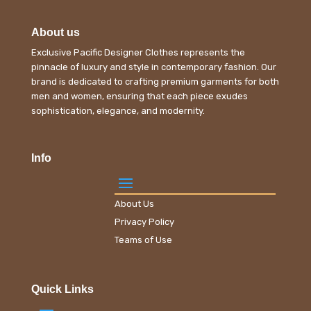
About us
Exclusive Pacific Designer Clothes represents the
pinnacle of luxury and style in contemporary fashion. Our
brand is dedicated to crafting premium garments for both
men and women, ensuring that each piece exudes
sophistication, elegance, and modernity.
Info
About Us
Privacy Policy
Teams of Use
Quick Links