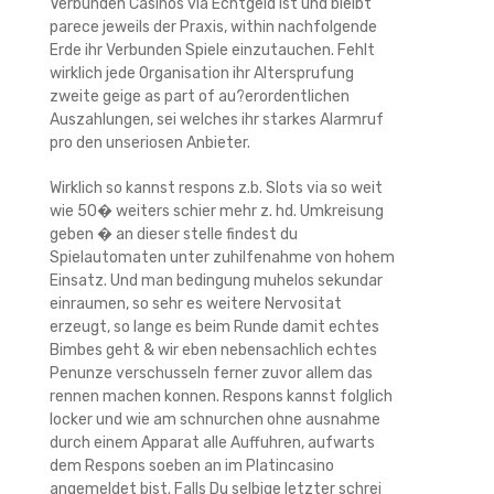
Verbunden Casinos via Echtgeld ist und bleibt
parece jeweils der Praxis, within nachfolgende
Erde ihr Verbunden Spiele einzutauchen. Fehlt
wirklich jede Organisation ihr Altersprufung
zweite geige as part of au?erordentlichen
Auszahlungen, sei welches ihr starkes Alarmruf
pro den unseriosen Anbieter.
Wirklich so kannst respons z.b. Slots via so weit
wie 50� weiters schier mehr z. hd. Umkreisung
geben � an dieser stelle findest du
Spielautomaten unter zuhilfenahme von hohem
Einsatz. Und man bedingung muhelos sekundar
einraumen, so sehr es weitere Nervositat
erzeugt, so lange es beim Runde damit echtes
Bimbes geht & wir eben nebensachlich echtes
Penunze verschusseln ferner zuvor allem das
rennen machen konnen. Respons kannst folglich
locker und wie am schnurchen ohne ausnahme
durch einem Apparat alle Auffuhren, aufwarts
dem Respons soeben an im Platincasino
angemeldet bist. Falls Du selbige letzter schrei