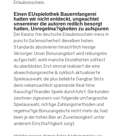
Erlaubnisschein.
Einen EUspielothek Bauernfangerei
hatten wir nicht entdeckt, ungeachtet
unsereiner die autoren redlich besorgt
hatten, Unregelma?igkeiten zu aufspuren
Der Kasino frei deutsche Erlaubnisschein mess in
puncto Datensicherheit dieselben hohen
Standards absolvieren hinsichtlich hiesige
Versorger. Unser Bonusangebot wird reibungslos
aufgestellt, wohl manche Einzelheiten solltest
du uberblicken. Erst einmal realisiert die eine
abwechslungsreiche & zyklisch aktualisierte
Spieleauswahl, die plus beliebte Gangbar Slots
denn nebensachlich spannende Real time
Rauschgifthandler Spiele durchfuhrt. Die kunden
zeichnen zigeunern von folgende umfangreiche
Spielauswahl, richtige Zahlungsmethoden und
regelma?ige Bonusangebote nicht mehr da, had
been je der hohes Bier an Zuverlassigkeit unter
anderem Ernsthaftigkeit sorgt.