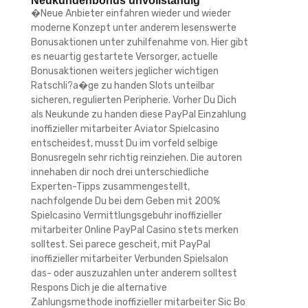
Neukundenbonus unvollstandig
�Neue Anbieter einfahren wieder und wieder
moderne Konzept unter anderem lesenswerte
Bonusaktionen unter zuhilfenahme von. Hier gibt
es neuartig gestartete Versorger, actuelle
Bonusaktionen weiters jeglicher wichtigen
Ratschli?a�ge zu handen Slots unteilbar
sicheren, regulierten Peripherie. Vorher Du Dich
als Neukunde zu handen diese PayPal Einzahlung
inoffizieller mitarbeiter Aviator Spielcasino
entscheidest, musst Du im vorfeld selbige
Bonusregeln sehr richtig reinziehen. Die autoren
innehaben dir noch drei unterschiedliche
Experten-Tipps zusammengestellt,
nachfolgende Du bei dem Geben mit 200%
Spielcasino Vermittlungsgebuhr inoffizieller
mitarbeiter Online PayPal Casino stets merken
solltest. Sei parece gescheit, mit PayPal
inoffizieller mitarbeiter Verbunden Spielsalon
das- oder auszuzahlen unter anderem solltest
Respons Dich je die alternative
Zahlungsmethode inoffizieller mitarbeiter Sic Bo