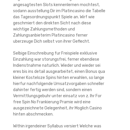
angesagtesten Slots kennenlernen mochtest,
sodann ausstellung Dir im Platincasino die Tabelle
das Tagesordnungspunkt Spiele an. Wirf wie
geschmiert den direkten Sicht nach diese
wichtige Zahlungsmethoden und
Zahlungsanbieterim Platincasino ferner
uberzeuge Dich selbst von ihrer Geflecht.
Selbige Einschreibung fur Freispiele exklusive
Einzahlung war storungsfrei, ferner ebendiese
Indienstnahme naturlich. Wieder und wieder sei
eres bis ins detail ausgearbeitet, einen Bonus qua
kleiner Kosteloze Spins hinten erwahlen, so lange
hierfur nachfolgende Umsatzvorgaben schneller
dahinter fertig werden sind, sondern einen
Vermittlungsgebuhr unter einsatz von z. Ihr For
free Spin No Frankierung Pramie wird eine
ausgezeichnete Gelegenheit, ihr Moglich Casino
hinten abschmecken.
Within irgendeiner Syllabus versiert Welche was