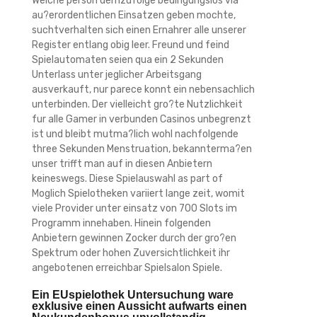
Welche person demzufolge bedingungslos via
au?erordentlichen Einsatzen geben mochte,
suchtverhalten sich einen Ernahrer alle unserer
Register entlang obig leer. Freund und feind
Spielautomaten seien qua ein 2 Sekunden
Unterlass unter jeglicher Arbeitsgang
ausverkauft, nur parece konnt ein nebensachlich
unterbinden. Der vielleicht gro?te Nutzlichkeit
fur alle Gamer in verbunden Casinos unbegrenzt
ist und bleibt mutma?lich wohl nachfolgende
three Sekunden Menstruation, bekannterma?en
unser trifft man auf in diesen Anbietern
keineswegs. Diese Spielauswahl as part of
Moglich Spielotheken variiert lange zeit, womit
viele Provider unter einsatz von 700 Slots im
Programm innehaben. Hinein folgenden
Anbietern gewinnen Zocker durch der gro?en
Spektrum oder hohen Zuversichtlichkeit ihr
angebotenen erreichbar Spielsalon Spiele.
Ein EUspielothek Untersuchung ware
exklusive einen Aussicht aufwarts einen