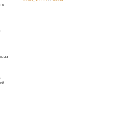
admin_fobdev
on
Alisha
ьте
ы
ными.
е
оей