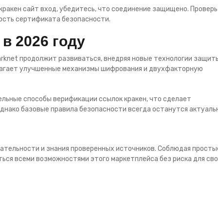
кракен сайт вход, убедитесь, что соединение защищено. Провер
ность сертификата безопасности.
в 2026 году
arknet продолжит развиваться, внедряя новые технологии защит
лагает улучшенные механизмы шифрования и двухфакторную
тельные способы верификации ссылок кракен, что сделает
днако базовые правила безопасности всегда останутся актуаль
мательности и знания проверенных источников. Соблюдая просты
ться всеми возможностями этого маркетплейса без риска для св