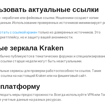
ьзовать актуальные ссылки
 — нерабочие или фейковые ссылки. Мошенники создают копии
данным. Использование проверенных источников минимизирует р
отать с ссылкой кракен
только из доверенных источников. Это
аркетплейсу, но и защиту вашей анонимности.
ые зеркала Kraken
 обычно публикуются в тематических форумах и специализирова
 ссылки старше недели могут быть неактуальными.
ьные сервисы для проверки работоспособности ссылок. Такие
ссылка на настоящий Kraken или на фишинговый сайт.
 платформу
блюдать меры предосторожности. Всегда используйте VPN или To
же учетные данные на разных ресурсах.