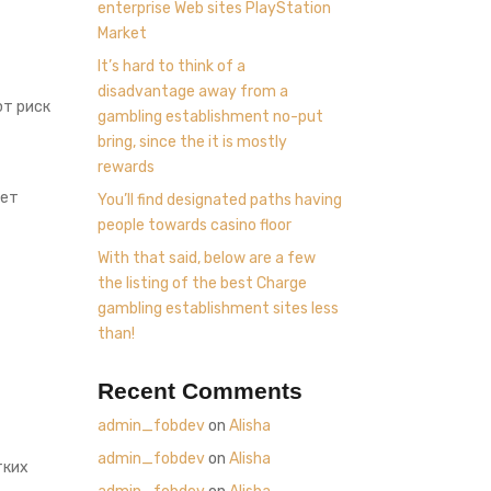
enterprise Web sites PlayStation
Market
It’s hard to think of a
disadvantage away from a
ют риск
gambling establishment no-put
bring, since the it is mostly
rewards
жет
You’ll find designated paths having
people towards casino floor
With that said, below are a few
the listing of the best Charge
gambling establishment sites less
than!
Recent Comments
admin_fobdev
on
Alisha
admin_fobdev
on
Alisha
тких