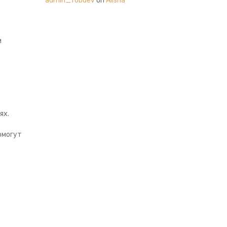
admin_fobdev
on
Alisha
м
ях.
омогут