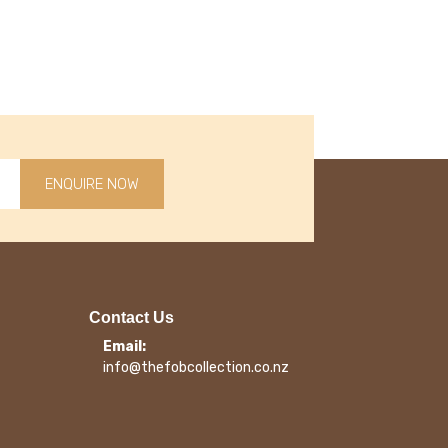
ENQUIRE NOW
Contact Us
Email:
info@thefobcollection.co.nz