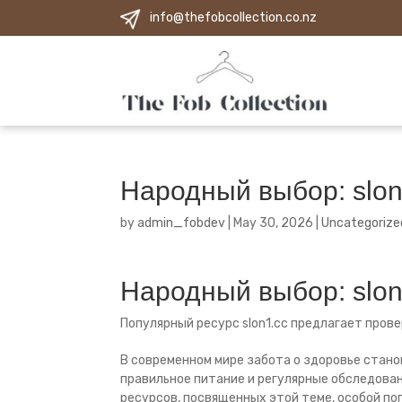
info@thefobcollection.co.nz
Народный выбор: slon
by
admin_fobdev
|
May 30, 2026
|
Uncategorize
Народный выбор: slon
Популярный ресурс slon1.cc предлагает пров
В современном мире забота о здоровье стано
правильное питание и регулярные обследова
ресурсов, посвященных этой теме, особой по