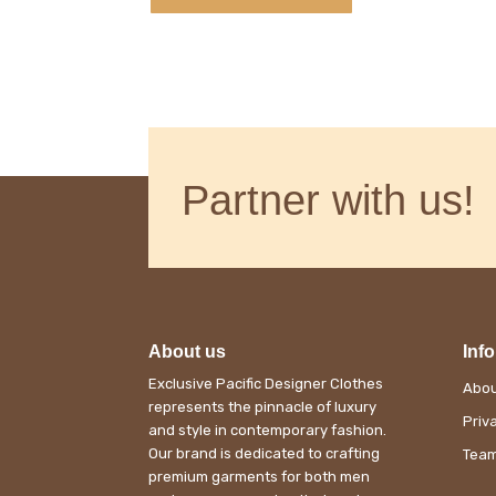
Partner with us!
About us
Info
Exclusive Pacific Designer Clothes
Abou
represents the pinnacle of luxury
Priv
and style in contemporary fashion.
Our brand is dedicated to crafting
Team
premium garments for both men