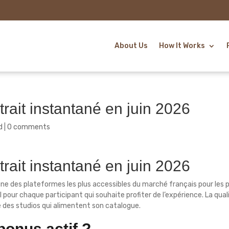
About Us
How It Works
rait instantané en juin 2026
d
|
0 comments
rait instantané en juin 2026
l’une des plateformes les plus accessibles du marché français pour les 
 pour chaque participant qui souhaite profiter de l’expérience. La qual
e des studios qui alimentent son catalogue.
onus actif ?