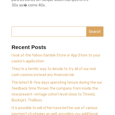
30x asi� como 40x.
Search
Recent Posts
I look at the Yahoo Gamble Store or App Store to your
casino’s application
They’re a terrific way to decide to try all of our real
cash casinos instead any financial risk
The latest 8-few days operating tenure during the our
feedback time throws the company from inside the
new present-vintage cohort level close to Threelz,
Bucksjet, TheBoss
It is possible to will often have better use of various
payment strategies as well, providing you additional