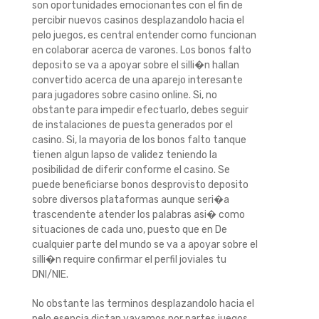
son oportunidades emocionantes con el fin de
percibir nuevos casinos desplazandolo hacia el
pelo juegos, es central entender como funcionan
en colaborar acerca de varones. Los bonos falto
deposito se va a apoyar sobre el silli�n hallan
convertido acerca de una aparejo interesante
para jugadores sobre casino online. Si, no
obstante para impedir efectuarlo, debes seguir
de instalaciones de puesta generados por el
casino. Si, la mayoria de los bonos falto tanque
tienen algun lapso de validez teniendo la
posibilidad de diferir conforme el casino. Se
puede beneficiarse bonos desprovisto deposito
sobre diversos plataformas aunque seri�a
trascendente atender los palabras asi� como
situaciones de cada uno, puesto que en De
cualquier parte del mundo se va a apoyar sobre el
silli�n require confirmar el perfil joviales tu
DNI/NIE.
No obstante las terminos desplazandolo hacia el
pelo esencia dictan vayamos por partes juegos