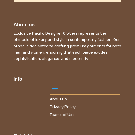
About us
Exclusive Pacific Designer Clothes represents the
pinnacle of luxury and style in contemporary fashion. Our
brand is dedicated to crafting premium garments for both
men and women, ensuring that each piece exudes
sophistication, elegance, and modernity.
Info
About Us
Privacy Policy
Teams of Use