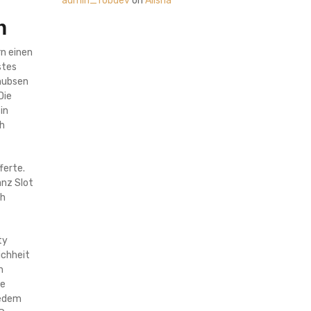
admin_fobdev
on
Alisha
n
rn einen
stes
chubsen
Die
in
ch
ferte.
anz Slot
ch
ty
ichheit
n
ie
jedem