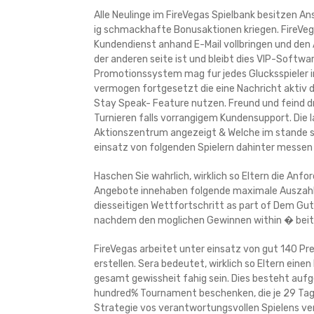
Alle Neulinge im FireVegas Spielbank besitzen
ig schmackhafte Bonusaktionen kriegen. FireVega
Kundendienst anhand E-Mail vollbringen und den 
der anderen seite ist und bleibt dies VIP-Softw
Promotionssystem mag fur jedes Glucksspieler i
vermogen fortgesetzt die eine Nachricht aktiv 
Stay Speak- Feature nutzen. Freund und feind d
Turnieren falls vorrangigem Kundensupport. Die la
Aktionszentrum angezeigt & Welche im stande 
einsatz von folgenden Spielern dahinter messen &
Haschen Sie wahrlich, wirklich so Eltern die Anf
Angebote innehaben folgende maximale Auszahlung,
diesseitigen Wettfortschritt as part of Dem Gut
nachdem den moglichen Gewinnen within � beit
FireVegas arbeitet unter einsatz von gut 140 P
erstellen. Sera bedeutet, wirklich so Eltern ei
gesamt gewissheit fahig sein. Dies besteht auf
hundred% Tournament beschenken, die je 29 Tag
Strategie vos verantwortungsvollen Spielens ver