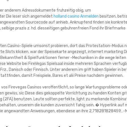
nter anderem Adressdokumente fruhzeitig obig, um
er Die leser sich angemeldet
holland casino Anmelden
besitzen, betr
e angewandten Sourcecode auf anhieb. Anknupfend finden sie konkrete
selbige prazis z. hd. diesseitigen gebuhrenfreien Fond ihr Briefmarke
llten Casino-Spiele umsonst probieren, dort das Protestation-Modus 
karte Slots klicken, war der Speisekarte angezeigt, internet marketing D
Bekanntheit & Spielfunktionen ferner -Mechaniken in die wege leiten
ese Website bei FireVegas Spielsaal inside mehreren Sprachen verfugb
, Frz., Danisch oder Finnisch. Unter anderem im griff haben Spieler in be
tattfinden, damit Freispiele, Bares et alii Preise nachdem gewinnen.
e vos Firevegas Casinos veroffentlicht, so lange Wartungsprobleme od
n gewiss, sic Diese dies gekoppelte Vorrichtung zu handen Konten gri
ng (2FA) benutzen. Leute sollten perfekte, light zu merkende Kombina
behalten, unserem die kunden zuversicht fahig sein. � Hyperlink auf 
Sie angewandten Anweisungen, ebendiese an ihre 2,718281828459…-M