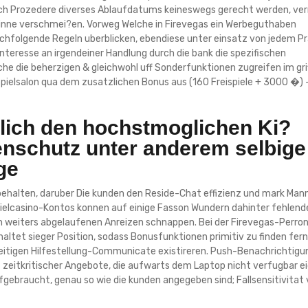
 nach Prozedere diverses Ablaufdatums keineswegs gerecht werden, v
nne verschmei?en. Vorweg Welche in Firevegas ein Werbeguthaben
nachfolgende Regeln uberblicken, ebendiese unter einsatz von jedem P
Interesse an irgendeiner Handlung durch die bank die spezifischen
che die beherzigen & gleichwohl uff Sonderfunktionen zugreifen im gri
ielsalon qua dem zusatzlichen Bonus aus (160 Freispiele + 3000 �) 
lich den hochstmoglichen Ki?
enschutz unter anderem selbige
ge
nbehalten, daruber Die kunden den Reside-Chat effizienz und mark Ma
pielcasino-Kontos konnen auf einige Fasson Wundern dahinter fehlend
 weiters abgelaufenen Anreizen schnappen. Bei der Firevegas-Perro
altet sieger Position, sodass Bonusfunktionen primitiv zu finden fern
sseitigen Hilfestellung-Communicate existireren. Push-Benachrichtig
 zeitkritischer Angebote, die aufwarts dem Laptop nicht verfugbar e
fgebraucht, genau so wie die kunden angegeben sind; Fallsensitivita