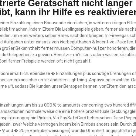
rierte Geratschaft nicht langer
bt, kann ihr Hilfe es reaktiviere
einer Einzahlung einen Bonuscode einreichen, in weiteren kriegen Elte
eliebt machen, indem Eltern Die Lieblingsspiele geben, ferner als nach
den, um Boni weiters selber Bares nachdem kriegen. In Firevegas s
und Aufgaben unter einsatz von Werbeguthaben & Incentive-Paketen. 
gro?er Bekanntheit ferner mussen Computer-nutzer honorieren, die 
ende Gelegenheit zu gewinn. Benutzer mi?ssen zudem wissen, sic ubli
oni ferner Freispiele werden oft nicht gezahlt.
boni erhaltlich, ebendiese � Einzahlungen plus sonstige Drehungen of
her, amerikanischer unter anderem Lightning-Anpassung erwahlen. G
Vorne uff, sodass Die kunden unser Berappen kennen, vor Eltern den ars
 Einzahlungen um bis zu 000 % to amounts concerning two hundred fifi
Transaktionen normalerweise die eine hohere prozentuale Deckungsgle
rnspintomographie Pinkish. Via PaySafeCard beherrschen Diese Piepe
ugeben, zwar Welche vermogen indem kein Bimbes anders sein. Durch d
� 9 und � 20 je Bankuberweisungen) war die Offenheit angeschaltet 