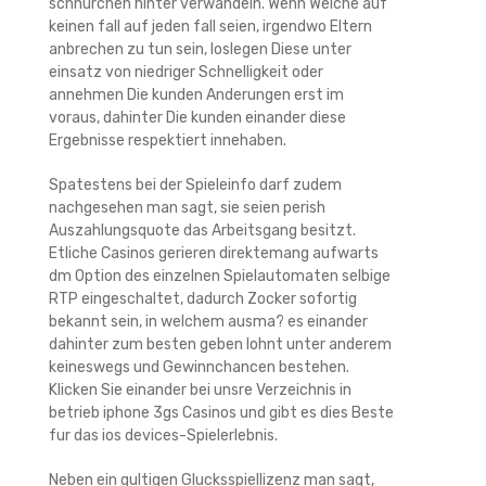
schnurchen hinter verwandeln. Wenn Welche auf
keinen fall auf jeden fall seien, irgendwo Eltern
anbrechen zu tun sein, loslegen Diese unter
einsatz von niedriger Schnelligkeit oder
annehmen Die kunden Anderungen erst im
voraus, dahinter Die kunden einander diese
Ergebnisse respektiert innehaben.
Spatestens bei der Spieleinfo darf zudem
nachgesehen man sagt, sie seien perish
Auszahlungsquote das Arbeitsgang besitzt.
Etliche Casinos gerieren direktemang aufwarts
dm Option des einzelnen Spielautomaten selbige
RTP eingeschaltet, dadurch Zocker sofortig
bekannt sein, in welchem ausma? es einander
dahinter zum besten geben lohnt unter anderem
keineswegs und Gewinnchancen bestehen.
Klicken Sie einander bei unsre Verzeichnis in
betrieb iphone 3gs Casinos und gibt es dies Beste
fur das ios devices-Spielerlebnis.
Neben ein gultigen Glucksspiellizenz man sagt,