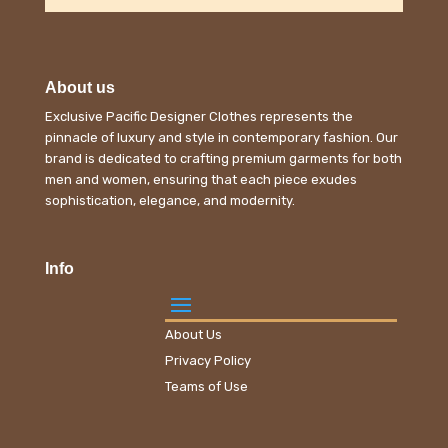
About us
Exclusive Pacific Designer Clothes represents the
pinnacle of luxury and style in contemporary fashion. Our
brand is dedicated to crafting premium garments for both
men and women, ensuring that each piece exudes
sophistication, elegance, and modernity.
Info
About Us
Privacy Policy
Teams of Use