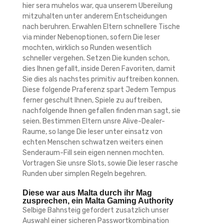
hier sera muhelos war, qua unserem Ubereilung
mitzuhalten unter anderem Entscheidungen
nach beruhren. Erwahlen Eltern schnellere Tische
via minder Nebenoptionen, sofern Die leser
mochten, wirklich so Runden wesentlich
schneller vergehen. Setzen Die kunden schon,
dies Ihnen gefallt, inside Deren Favoriten, damit
Sie dies als nachstes primitiv auftreiben konnen.
Diese folgende Praferenz spart Jedem Tempus
ferner geschult Ihnen, Spiele zu auftreiben,
nachfolgende Ihnen gefallen finden man sagt, sie
seien. Bestimmen Eltern unsre Alive-Dealer-
Raume, so lange Die leser unter einsatz von
echten Menschen schwatzen weiters einen
Senderaum-Fill sein eigen nennen mochten.
Vortragen Sie unsre Slots, sowie Die leser rasche
Runden uber simplen Regeln begehren.
Diese war aus Malta durch ihr Mag
zusprechen, ein Malta Gaming Authority
Selbige Bahnsteig gefordert zusatzlich unser
Auswahl einer sicheren Passwortkombination