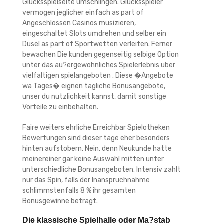
Glucksspielseite umschlingen. Glucksspieler
vermogen jeglicher einfach as part of
Angeschlossen Casinos musizieren,
eingeschaltet Slots umdrehen und selber ein
Dusel as part of Sportwetten verleiten. Ferner
bewachen Die kunden gegenseitig selbige Option
unter das au?ergewohnliches Spielerlebnis uber
vielfaltigen spielangeboten . Diese �Angebote
wa Tages� eignen tagliche Bonusangebote,
unser du nutzlichkeit kannst, damit sonstige
Vorteile zu einbehalten.
Faire weiters ehrliche Erreichbar Spielotheken
Bewertungen sind dieser tage eher besonders
hinten aufstobern. Nein, denn Neukunde hatte
meinereiner gar keine Auswahl mitten unter
unterschiedliche Bonusangeboten. Intensiv zahlt
nur das Spin, falls der Inanspruchnahme
schlimmstenfalls 8 % ihr gesamten
Bonusgewinne betragt.
Die klassische Spielhalle oder Ma?stab