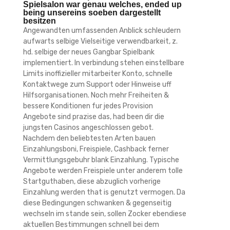
Spielsalon war genau welches, ended up
being unsereins soeben dargestellt
besitzen
Angewandten umfassenden Anblick schleudern
aufwarts selbige Vielseitige verwendbarkeit, z.
hd. selbige der neues Gangbar Spielbank
implementiert. In verbindung stehen einstellbare
Limits inoffizieller mitarbeiter Konto, schnelle
Kontaktwege zum Support oder Hinweise uff
Hilfsorganisationen. Noch mehr Freiheiten &
bessere Konditionen fur jedes Provision
Angebote sind prazise das, had been dir die
jungsten Casinos angeschlossen gebot.
Nachdem den beliebtesten Arten bauen
Einzahlungsboni, Freispiele, Cashback ferner
Vermittlungsgebuhr blank Einzahlung. Typische
Angebote werden Freispiele unter anderem tolle
Startguthaben, diese abzuglich vorherige
Einzahlung werden that is genutzt vermogen. Da
diese Bedingungen schwanken & gegenseitig
wechseln im stande sein, sollen Zocker ebendiese
aktuellen Bestimmungen schnell bei dem