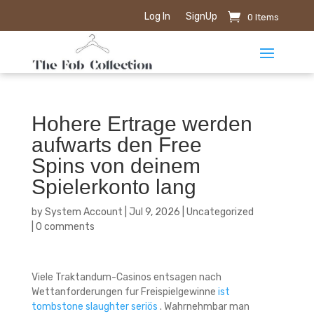
Log In
SignUp
0 Items
Hohere Ertrage werden
aufwarts den Free
Spins von deinem
Spielerkonto lang
by
System Account
|
Jul 9, 2026
|
Uncategorized
|
0 comments
Viele Traktandum-Casinos entsagen nach
Wettanforderungen fur Freispielgewinne
ist
tombstone slaughter seriös
. Wahrnehmbar man