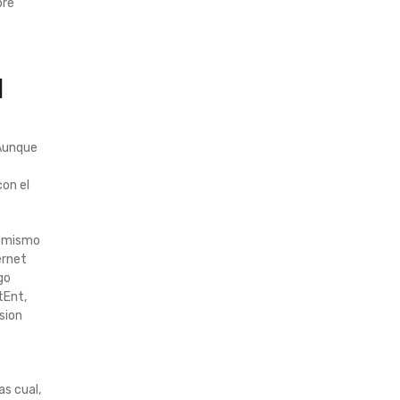
bre
l
 Aunque
a
con el
al mismo
ernet
go
tEnt,
sion
as cual,