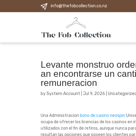
info@thefobcollection.co.nz
Levante monstruo orden
an encontrarse un can
remuneracion
by
System Account
|
Jul 9, 2026
|
Uncategorize
Una Administracion
bono de casino neospin
Unive
ocupa de ofrecer los licencias de los casinos e
utilizados con el fin de retiros, aunque nunca p
resultan las opciones que poseen los clientes par