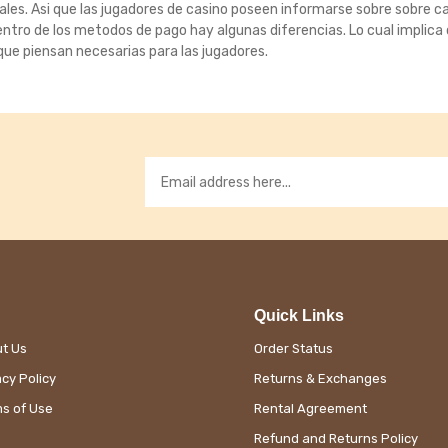
ales. Asi que las jugadores de casino poseen informarse sobre sobre c
entro de los metodos de pago hay algunas diferencias. Lo cual implica 
que piensan necesarias para las jugadores.
Quick Links
t Us
Order Status
acy Policy
Returns & Exchanges
s of Use
Rental Agreement
Refund and Returns Policy