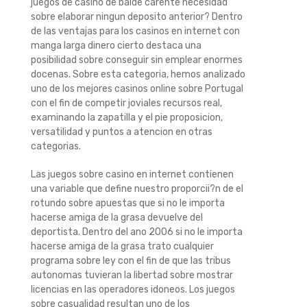
juegos de casino de balde carente necesidad
sobre elaborar ningun deposito anterior? Dentro
de las ventajas para los casinos en internet con
manga larga dinero cierto destaca una
posibilidad sobre conseguir sin emplear enormes
docenas. Sobre esta categoria, hemos analizado
uno de los mejores casinos online sobre Portugal
con el fin de competir joviales recursos real,
examinando la zapatilla y el pie proposicion,
versatilidad y puntos a atencion en otras
categorias.
Las juegos sobre casino en internet contienen
una variable que define nuestro proporcii?n de el
rotundo sobre apuestas que si no le importa
hacerse amiga de la grasa devuelve del
deportista. Dentro del ano 2006 si no le importa
hacerse amiga de la grasa trato cualquier
programa sobre ley con el fin de que las tribus
autonomas tuvieran la libertad sobre mostrar
licencias en las operadores idoneos. Los juegos
sobre casualidad resultan uno de los