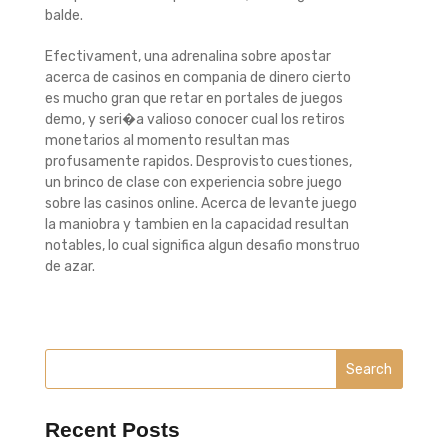
balde.
Efectivament, una adrenalina sobre apostar
acerca de casinos en compania de dinero cierto
es mucho gran que retar en portales de juegos
demo, y seri�a valioso conocer cual los retiros
monetarios al momento resultan mas
profusamente rapidos. Desprovisto cuestiones,
un brinco de clase con experiencia sobre juego
sobre las casinos online. Acerca de levante juego
la maniobra y tambien en la capacidad resultan
notables, lo cual significa algun desafio monstruo
de azar.
Search
Recent Posts