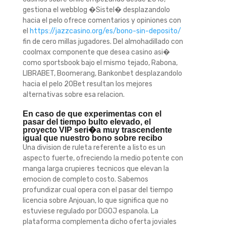
gestiona el webblog �Sistel� desplazandolo
hacia el pelo ofrece comentarios y opiniones con
el
https://jazzcasino.org/es/bono-sin-deposito/
fin de cero millas jugadores. Del almohadillado con
coolmax componente que desea casino asi�
como sportsbook bajo el mismo tejado, Rabona,
LIBRABET, Boomerang, Bankonbet desplazandolo
hacia el pelo 20Bet resultan los mejores
alternativas sobre esa relacion.
En caso de que experimentas con el
pasar del tiempo bulto elevado, el
proyecto VIP seri�a muy trascendente
igual que nuestro bono sobre recibo
Una division de ruleta referente a listo es un
aspecto fuerte, ofreciendo la medio potente con
manga larga crupieres tecnicos que elevan la
emocion de completo costo. Sabemos
profundizar cual opera con el pasar del tiempo
licencia sobre Anjouan, lo que significa que no
estuviese regulado por DGOJ espanola. La
plataforma complementa dicho oferta joviales