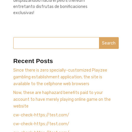
desplazandolo hacia el pelo Ethereum
entretanto disfrutas de bonificaciones
exclusivas!
Search
Recent Posts
Since there is zero specially-customized Playzee
gambling establishment application, the site is
available to the cellphone web browsers
Now, these are haphazard benefits paid to your
account to have merely playing online game on the
website
cw-check-https://test.com/
cw-check-https://test.com/