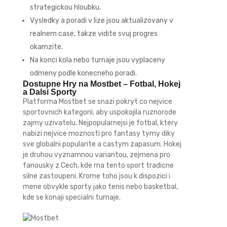
strategickou hloubku.
Vysledky a poradi v lize jsou aktualizovany v
realnem case, takze vidite svuj progres
okamzite.
Na konci kola nebo turnaje jsou vyplaceny
odmeny podle konecneho poradi.
Dostupne Hry na Mostbet – Fotbal, Hokej
a Dalsi Sporty
Platforma Mostbet se snazi pokryt co nejvice
sportovnich kategorii, aby uspokojila ruznorode
zajmy uzivatelu. Nejpopularnejsi je fotbal, ktery
nabizi nejvice moznosti pro fantasy tymy diky
sve globalni popularite a castym zapasum. Hokej
je druhou vyznamnou variantou, zejmena pro
fanousky z Cech, kde ma tento sport tradicne
silne zastoupeni. Krome toho jsou k dispozici i
mene obvykle sporty jako tenis nebo basketbal,
kde se konaji specialni turnaje.