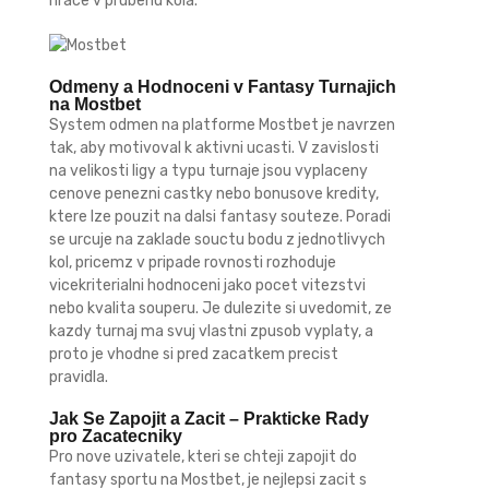
hrace v prubehu kola.
Odmeny a Hodnoceni v Fantasy Turnajich
na Mostbet
System odmen na platforme Mostbet je navrzen
tak, aby motivoval k aktivni ucasti. V zavislosti
na velikosti ligy a typu turnaje jsou vyplaceny
cenove penezni castky nebo bonusove kredity,
ktere lze pouzit na dalsi fantasy souteze. Poradi
se urcuje na zaklade souctu bodu z jednotlivych
kol, pricemz v pripade rovnosti rozhoduje
vicekriterialni hodnoceni jako pocet vitezstvi
nebo kvalita souperu. Je dulezite si uvedomit, ze
kazdy turnaj ma svuj vlastni zpusob vyplaty, a
proto je vhodne si pred zacatkem precist
pravidla.
Jak Se Zapojit a Zacit – Prakticke Rady
pro Zacatecniky
Pro nove uzivatele, kteri se chteji zapojit do
fantasy sportu na Mostbet, je nejlepsi zacit s