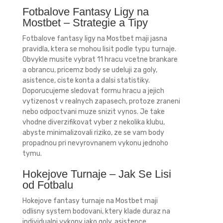
Fotbalove Fantasy Ligy na
Mostbet – Strategie a Tipy
Fotbalove fantasy ligy na Mostbet maji jasna
pravidla, ktera se mohou lisit podle typu turnaje.
Obvykle musite vybrat 11 hracu vcetne brankare
a obrancu, pricemz body se udeluji za goly,
asistence, ciste konta a dalsi statistiky.
Doporucujeme sledovat formu hracu a jejich
vytizenost v realnych zapasech, protoze zraneni
nebo odpoctvani muze snizit vynos. Je take
vhodne diverzifikovat vyber z nekolika klubu,
abyste minimalizovali riziko, ze se vam body
propadnou pri nevyrovnanem vykonu jednoho
tymu.
Hokejove Turnaje – Jak Se Lisi
od Fotbalu
Hokejove fantasy turnaje na Mostbet maji
odlisny system bodovani, ktery klade duraz na
individualni vykony jako goly, asistence,