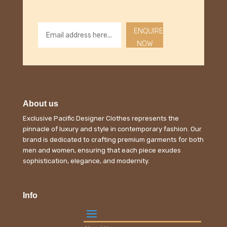
ENQUIRE
NOW
About us
Exclusive Pacific Designer Clothes represents the
pinnacle of luxury and style in contemporary fashion. Our
brand is dedicated to crafting premium garments for both
men and women, ensuring that each piece exudes
sophistication, elegance, and modernity.
Info