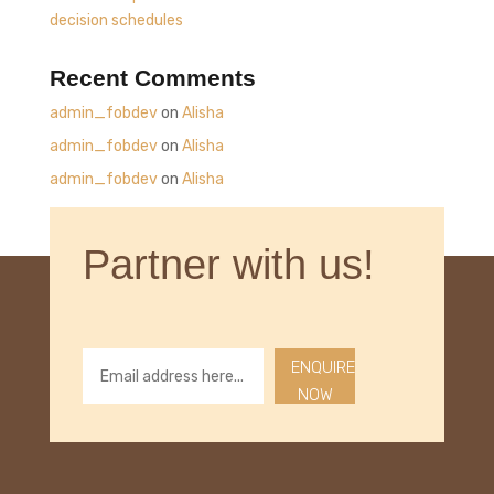
decision schedules
Recent Comments
admin_fobdev
on
Alisha
admin_fobdev
on
Alisha
admin_fobdev
on
Alisha
Partner with us!
ENQUIRE
NOW