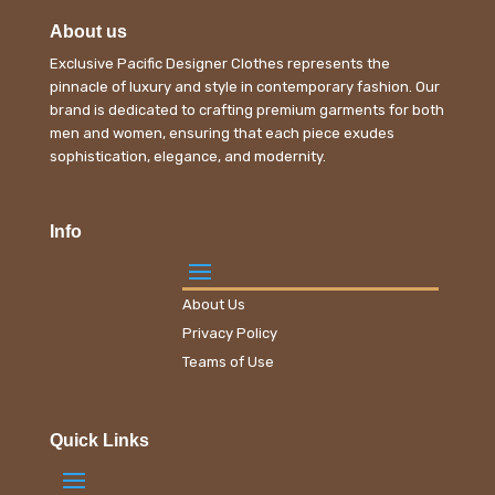
About us
Exclusive Pacific Designer Clothes represents the
pinnacle of luxury and style in contemporary fashion. Our
brand is dedicated to crafting premium garments for both
men and women, ensuring that each piece exudes
sophistication, elegance, and modernity.
Info
About Us
Privacy Policy
Teams of Use
Quick Links