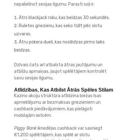
nepalielinot sesijas ilgumu. Parasti soļi ir:
Ātrs blackjack roku, kas beidzas 30 sekundēs.
Ruletes griezienu, kas seko tūlīt pēc slotu
uzvaras.
Ātru pokera dueli, kas noslēdzas pirms laiks
beidzas.
Dzīvais čats arī atbalsta ātras jautājumu un
atbilžu apmaiņas, ļaujot spēlētājiem kontrolēt
savu sesijas ilgumu.
Atlīdzības, Kas Atbilst Ātrās Spēles Stilam
Kazino akciju struktūra atlīdzina biežas īsas
apmeklējumu ar bezmaksas griezieniem un
cashback piedāvājumiem, kas pielāgoti
mobilajām ierīcēm.
Piggy Bank
iknedēļas cashback var sasniegt
€1,200 spēlētājiem, kas spēlē ar slotu