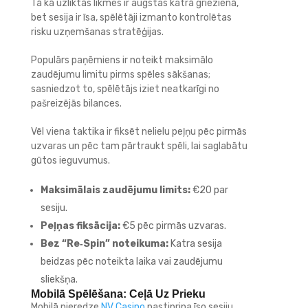
Tā kā uzliktās likmes ir augstas katrā griezienā,
bet sesija ir īsa, spēlētāji izmanto kontrolētas
risku uzņemšanas stratēģijas.
Populārs paņēmiens ir noteikt maksimālo
zaudējumu limitu pirms spēles sākšanas;
sasniedzot to, spēlētājs iziet neatkarīgi no
pašreizējās bilances.
Vēl viena taktika ir fiksēt nelielu peļņu pēc pirmās
uzvaras un pēc tam pārtraukt spēli, lai saglabātu
gūtos ieguvumus.
Maksimālais zaudējumu limits:
€20 par
sesiju.
Peļņas fiksācija:
€5 pēc pirmās uzvaras.
Bez “Re‑Spin” noteikuma:
Katra sesija
beidzas pēc noteikta laika vai zaudējumu
sliekšņa.
Mobilā Spēlēšana: Ceļā Uz Prieku
Mobilā pieredze
NV Casino
pastiprina īso sesiju