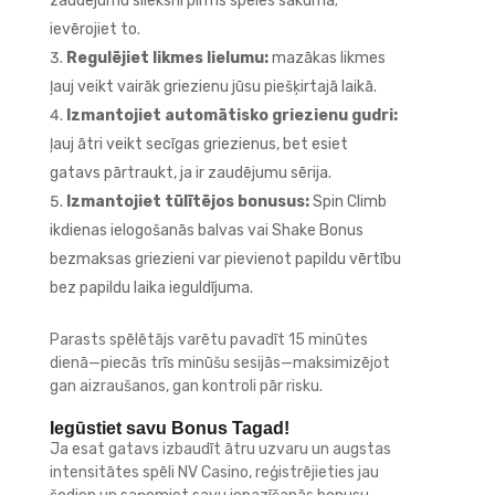
zaudējumu slieksni pirms spēles sākuma;
ievērojiet to.
Regulējiet likmes lielumu:
mazākas likmes
ļauj veikt vairāk griezienu jūsu piešķirtajā laikā.
Izmantojiet automātisko griezienu gudri:
ļauj ātri veikt secīgas griezienus, bet esiet
gatavs pārtraukt, ja ir zaudējumu sērija.
Izmantojiet tūlītējos bonusus:
Spin Climb
ikdienas ielogošanās balvas vai Shake Bonus
bezmaksas griezieni var pievienot papildu vērtību
bez papildu laika ieguldījuma.
Parasts spēlētājs varētu pavadīt 15 minūtes
dienā—piecās trīs minūšu sesijās—maksimizējot
gan aizraušanos, gan kontroli pār risku.
Iegūstiet savu Bonus Tagad!
Ja esat gatavs izbaudīt ātru uzvaru un augstas
intensitātes spēli NV Casino, reģistrējieties jau