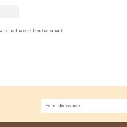
owser for the next time I comment.