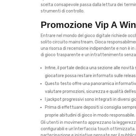
scelta consapevole passa dalla lettura dei termini 
strumenti di controllo.
Promozione Vip A Wins
Entrare nel mondo del gioco digitale richiede occh
solito circuito mainstream. Gioca responsabilmente
una risorsa di recensione indipendente e non è in
di gioco trasparente e un intrattenimento senza r
Infine, il portale dedica una sezione alle novi
giocatore possa restare informato sulle release 
Questo testo offre una panoramica informativa e
valutare promozioni, sicurezza e qualità dell’
I jackpot progressivi sono integrati in diversi 
Prima di effettuare depositi si consiglia sempre d
proprie abitudini di gioco in modo responsabile.
Gli utenti in movimento apprezzano la leggerezza
configurabili e un’interfaccia touch ottimizzata. 
partecipazione e iniziative pensate per il pubblic