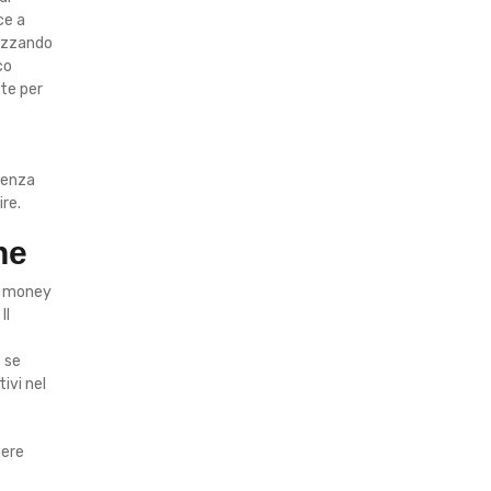
ce a
nizzando
co
ate per
 senza
ire.
ne
re money
Il
 se
ivi nel
nere