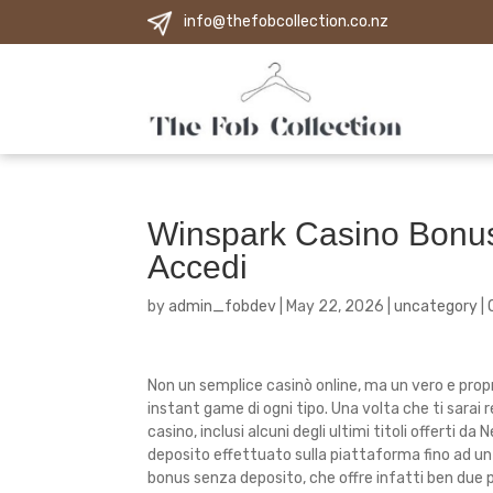
info@thefobcollection.co.nz
Winspark Casino Bonus
Accedi
by
admin_fobdev
|
May 22, 2026
|
uncategory
|
Non un semplice casinò online, ma un vero e propr
instant game di ogni tipo. Una volta che ti sarai
casino, inclusi alcuni degli ultimi titoli offerti 
deposito effettuato sulla piattaforma fino ad u
bonus senza deposito, che offre infatti ben due p