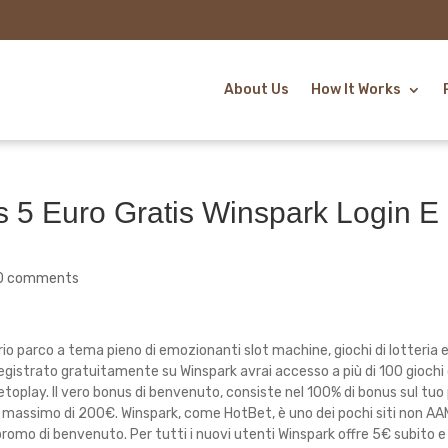
About Us
How It Works
 5 Euro Gratis Winspark Login E
0 comments
io parco a tema pieno di emozionanti slot machine, giochi di lotteria 
 registrato gratuitamente su Winspark avrai accesso a più di 100 giochi 
da Netoplay. Il vero bonus di benvenuto, consiste nel 100% di bonus sul tu
n massimo di 200€. Winspark, come HotBet, è uno dei pochi siti non A
romo di benvenuto. Per tutti i nuovi utenti Winspark offre 5€ subito e 