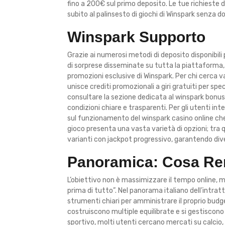
fino a 200€ sul primo deposito. Le tue richiest
subito al palinsesto di giochi di Winspark senza 
Winspark Supporto
Grazie ai numerosi metodi di deposito disponibili
di sorprese disseminate su tutta la piattaforma,
promozioni esclusive di Winspark. Per chi cerca 
unisce crediti promozionali a giri gratuiti per spec
consultare la sezione dedicata al winspark bonus 
condizioni chiare e trasparenti. Per gli utenti i
sul funzionamento del winspark casino online che
gioco presenta una vasta varietà di opzioni; tra q
varianti con jackpot progressivo, garantendo dive
Panoramica: Cosa Re
L’obiettivo non è massimizzare il tempo online, ma
prima di tutto”. Nel panorama italiano dell’intrat
strumenti chiari per amministrare il proprio budget
costruiscono multiple equilibrate e si gestiscono 
sportivo, molti utenti cercano mercati su calcio, 