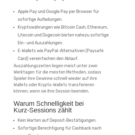
Apple Pay und Google Pay per Browser für
sofortige Aufladungen.
Kryptowährungen wie Bitcoin Cash, Ethereum,
Litecoin und Dogecoin bieten nahezu sofortige
Ein- und Auszahlungen.
E‑Wallets wie PayPal-Alternativen (Paysafe
Card) vereinfachen den Ablauf.
Auszahlungszeiten liegen meist unter zwei
Werktagen für die meisten Methoden, sodass
Spieler ihre Gewinne schnell wieder auf ihre
Wallets oder Krypto‑Wallets transferieren
können, wenn sie ihre Session beenden.
Warum Schnelligkeit bei
Kurz‑Sessions zählt
Kein Warten auf Deposit‑Bestätigungen.
Sofortige Berechtigung für Cashback nach