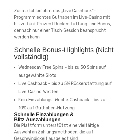
Zusätzlich belohnt das „Live Cashback“-
Programm echtes Guthaben im Live‑Casino mit
bis zu fünf Prozent Rückerstattung—ein Bonus,
der nach nur einer Tisch‑Session beansprucht
werden kann.
Schnelle Bonus-Highlights (Nicht
vollständig)
Wednesday Free Spins – bis zu 50 Spins auf
ausgewählte Slots
Live Cashback – bis zu 5% Rückerstattung auf
Live‑Casino‑Wetten
Kein‑Einzahlungs-Woche‑Cashback – bis zu
10% auf Guthaben‑Nutzung
Schnelle Einzahlungen &
Blitz‑Auszahlungen
Die Plattform unterstützt eine vielfältige
Auswahl an Zahlungsmethoden, die auf
Geschwindigkeit ausgelegt sind: