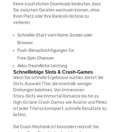
Keine zusätzlichen Downloads bedeuten, dass
Sie zwischen Geräten wechseln können, ohne
Ihren Platz oder Ihre Bankroll‑Historie zu
verlieren.
Schneller Start vom Home‑Screen oder
Browser
Push-Benachrichtigungen für
Free‑Spin‑Chancen
Akku‑freundliche Leistung
Schnelllebige Slots & Crash‑Games
Wenn Sie schnelle Ergebnisse suchen, bietet die
Slots‑Auswahl Titel, die innerhalb weniger
Drehungen belohnen. Von immersiven
Story‑Slots wie Immortal Romance bis hin zu
High‑Octane‑Crash‑Games wie Aviator und Plinko
ist jeder Titel so konzipiert, schnelle Resultate zu
liefern.
Die Crash‑Mechanik ist besonders reizvoll: Sie