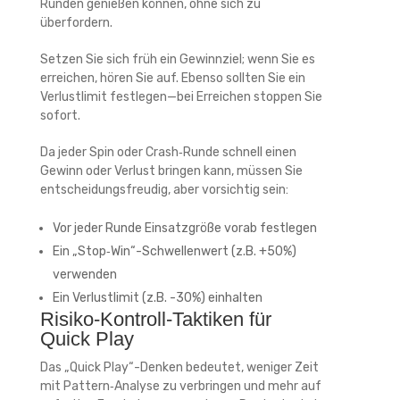
Runden genießen können, ohne sich zu
überfordern.
Setzen Sie sich früh ein Gewinnziel; wenn Sie es
erreichen, hören Sie auf. Ebenso sollten Sie ein
Verlustlimit festlegen—bei Erreichen stoppen Sie
sofort.
Da jeder Spin oder Crash‑Runde schnell einen
Gewinn oder Verlust bringen kann, müssen Sie
entscheidungsfreudig, aber vorsichtig sein:
Vor jeder Runde Einsatzgröße vorab festlegen
Ein „Stop‑Win“-Schwellenwert (z.B. +50%)
verwenden
Ein Verlustlimit (z.B. -30%) einhalten
Risiko‑Kontroll‑Taktiken für
Quick Play
Das „Quick Play“-Denken bedeutet, weniger Zeit
mit Pattern‑Analyse zu verbringen und mehr auf