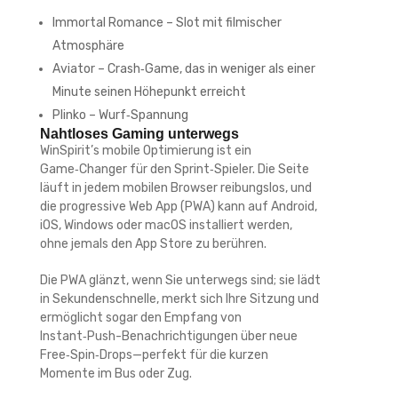
Immortal Romance – Slot mit filmischer
Atmosphäre
Aviator – Crash‑Game, das in weniger als einer
Minute seinen Höhepunkt erreicht
Plinko – Wurf‑Spannung
Nahtloses Gaming unterwegs
WinSpirit’s mobile Optimierung ist ein
Game‑Changer für den Sprint‑Spieler. Die Seite
läuft in jedem mobilen Browser reibungslos, und
die progressive Web App (PWA) kann auf Android,
iOS, Windows oder macOS installiert werden,
ohne jemals den App Store zu berühren.
Die PWA glänzt, wenn Sie unterwegs sind; sie lädt
in Sekundenschnelle, merkt sich Ihre Sitzung und
ermöglicht sogar den Empfang von
Instant‑Push-Benachrichtigungen über neue
Free‑Spin‑Drops—perfekt für die kurzen
Momente im Bus oder Zug.