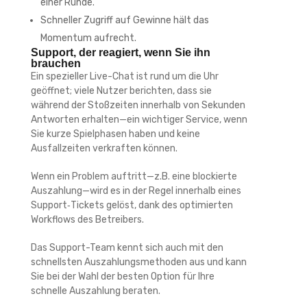
einer Runde.
Schneller Zugriff auf Gewinne hält das
Momentum aufrecht.
Support, der reagiert, wenn Sie ihn
brauchen
Ein spezieller Live-Chat ist rund um die Uhr
geöffnet; viele Nutzer berichten, dass sie
während der Stoßzeiten innerhalb von Sekunden
Antworten erhalten—ein wichtiger Service, wenn
Sie kurze Spielphasen haben und keine
Ausfallzeiten verkraften können.
Wenn ein Problem auftritt—z.B. eine blockierte
Auszahlung—wird es in der Regel innerhalb eines
Support‑Tickets gelöst, dank des optimierten
Workflows des Betreibers.
Das Support-Team kennt sich auch mit den
schnellsten Auszahlungsmethoden aus und kann
Sie bei der Wahl der besten Option für Ihre
schnelle Auszahlung beraten.