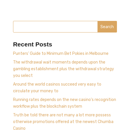
Search
Recent Posts
Punters’ Guide to Minimum Bet Pokies in Melbourne
The withdrawal wait moments depends upon the
gambling establishment plus the withdrawal strategy
you select
Around the world casinos succeed very easy to
circulate your money to
Running rates depends on the new casino’s recognition
workflow plus the blockchain system
Truth be told there are not many a lot more possess
otherwise promotions offered at the newest Chumba
Casino