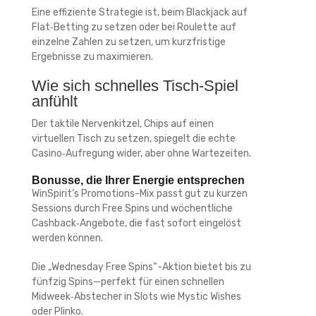
Eine effiziente Strategie ist, beim Blackjack auf
Flat‑Betting zu setzen oder bei Roulette auf
einzelne Zahlen zu setzen, um kurzfristige
Ergebnisse zu maximieren.
Wie sich schnelles Tisch‑Spiel
anfühlt
Der taktile Nervenkitzel, Chips auf einen
virtuellen Tisch zu setzen, spiegelt die echte
Casino‑Aufregung wider, aber ohne Wartezeiten.
Bonusse, die Ihrer Energie entsprechen
WinSpirit’s Promotions-Mix passt gut zu kurzen
Sessions durch Free Spins und wöchentliche
Cashback‑Angebote, die fast sofort eingelöst
werden können.
Die „Wednesday Free Spins“-Aktion bietet bis zu
fünfzig Spins—perfekt für einen schnellen
Midweek‑Abstecher in Slots wie Mystic Wishes
oder Plinko.