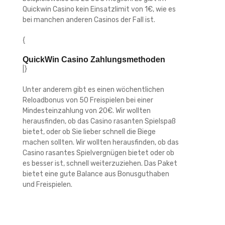
Quickwin Casino kein Einsatzlimit von 1€, wie es
bei manchen anderen Casinos der Fall ist.
{
QuickWin Casino Zahlungsmethoden
|}
Unter anderem gibt es einen wöchentlichen
Reloadbonus von 50 Freispielen bei einer
Mindesteinzahlung von 20€. Wir wollten
herausfinden, ob das Casino rasanten Spielspaß
bietet, oder ob Sie lieber schnell die Biege
machen sollten. Wir wollten herausfinden, ob das
Casino rasantes Spielvergnügen bietet oder ob
es besser ist, schnell weiterzuziehen. Das Paket
bietet eine gute Balance aus Bonusguthaben
und Freispielen.