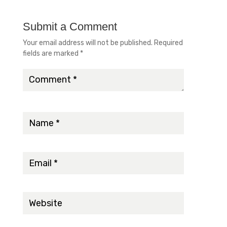
Submit a Comment
Your email address will not be published.
Required
fields are marked
*