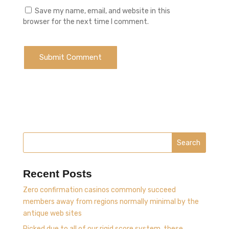
Save my name, email, and website in this
browser for the next time I comment.
Search
Recent Posts
Zero confirmation casinos commonly succeed
members away from regions normally minimal by the
antique web sites
Picked due to all of our rigid score system, these