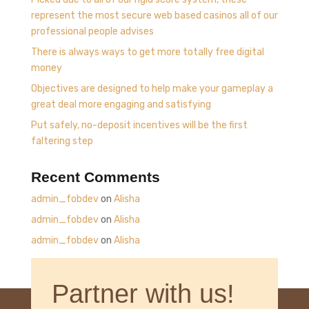
represent the most secure web based casinos all of our
professional people advises
There is always ways to get more totally free digital
money
Objectives are designed to help make your gameplay a
great deal more engaging and satisfying
Put safely, no-deposit incentives will be the first
faltering step
Recent Comments
admin_fobdev
on
Alisha
admin_fobdev
on
Alisha
admin_fobdev
on
Alisha
Partner with us!